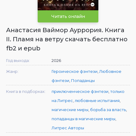
Читать онлайн
Анастасия Ваймор Ауррория. Книга
II. Пламя на ветру скачать бесплатно
fb2 и epub
Год выхода:
2026
Жанр:
Героическое фэнтези
,
Любовное
фэнтези
,
Попаданцы
Книга в подборках:
приключенческое фэнтези
,
только
на Литрес
,
любовные испытания
,
магические миры
,
борьба за власть
,
попаданцы в магические миры
,
Литрес Авторы