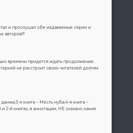
итал и прослушал обе издаваемые серии и
 авторов!!!
лько времени придется ждать продолжение.
еркей не расстроит своих читателей долгим
данжа;3-я книга – Месть нуба;4-я книга –
 и 2-й книгах, в аннотации, НЕ сказано какие