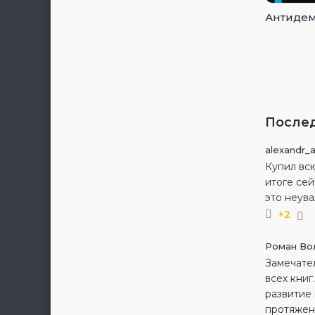
Антидем
После
alexandr_
Купил всю
итоге сей
это неува
+2
Роман Во
Замечате
всех книг
развитие 
протяжени