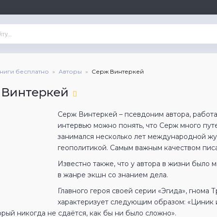
книги бесплатно
Авторы
Серж Винтеркей
 Винтеркей
Серж Винтеркей – псевдоним автора, работа
интервью можно понять, что Серж много пут
занимался несколько лет международной жу
геополитикой. Самым важным качеством писа
Известно также, что у автора в жизни было 
в жанре экшн со знанием дела.
Главного героя своей серии «Эгида», гнома
характеризует следующим образом: «Циник 
орый никогда не сдаётся, как бы ни было сложно».