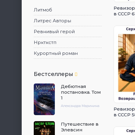
Ревизор
Литмоб
в СССР 6
Литрес Авторы
Ревнивый герой
Нркткстп
Курортный роман
Бестселлеры
Дебютная
постановка. Том
1
Александра Маринина
Ревизор
в СССР 5
Путешествие в
Элевсин