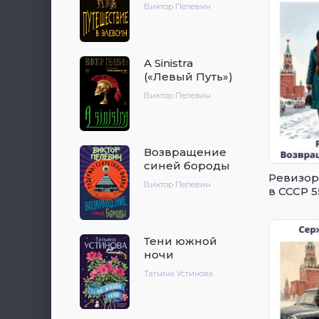
Виктор Пелевин
A Sinistra
(«Левый Путь»)
Виктор Пелевин
Возвращение
синей бороды
Ревизор
Виктор Пелевин
в СССР 5
Тени южной
ночи
Татьяна Устинова