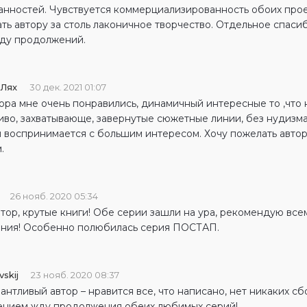
анностей. Чувствуется коммерциализированность обоих прое
ть автору за столь лаконичное творчество. Отдельное спаси
жду продолжений.
 Лях
30 дек. 2021 01:07
тора мне очень понравились, динамичный интересные то ,что
иво, захватывающе, завернутые сюжетные линии, без нудизма
 воспринимается с большим интересом. Хочу пожелать автору
.
26 нояб. 2020 05:34
тор, крутые книги! Обе серии зашли на ура, рекомендую все
ния! Особенно полюбилась серия ПОСТАП.
skij
23 нояб. 2020 08:37
антливый автор – нравится все, что написано, нет никаких сбо
ением жду продолжения обеих любимых серий!