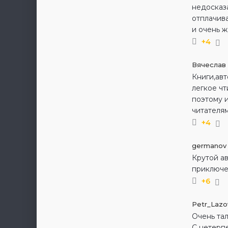
недосказ
отплачива
и очень 
+4
Вячеслав
Книги,ав
легкое чт
поэтому и
читателям
+4
germanov
Крутой ав
приключе
+6
Petr_Lazov
Очень тал
С нетерп