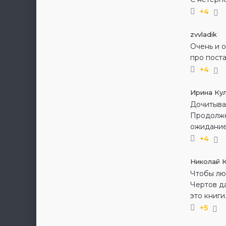
+4
zvvladik
Очень и о
про поста
+4
Ирина Ку
Дочитыва
Продолже
ожиданием
+4
Николай 
Чтобы люд
Чертов да
это книги
+5