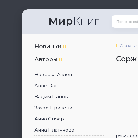
Мир
Книг
Новинки
Скачать 
Серж
Авторы
Навесса Аллен
Anne Dar
Вадим Панов
Захар Прилепин
Анна Стюарт
Анна Платунова
руки, кот