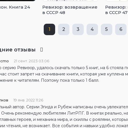
он. Книга 24
Ревизор: возвращение
Ревизор:
в СССР 48
в СССР 47
1
2
3
4
5
6
дние отзывы
acmo
21 сент. 2023 03:06
 серию Ревизор, удалось скачать только 5 книг, на 6 стояла п
час стоит запрет на скачивание книги, которая уже куплена
жение к читателям. Поэтому пока только 1 балл.
лков
19 янв. 2022 11:26
льный автор. Серии Эгида и Рубеж написаны очень увлекате
. Очень рекомендую любителям ЛитРПГ. В книгах реально, н
главных героев, и механика мира, и скиллы с роялями, которых
и чтения, не возникает. Все события и навыки удобно ложат