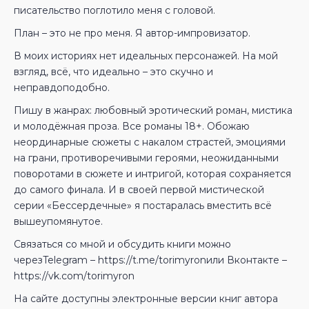
писательство поглотило меня с головой.
План – это не про меня. Я автор-импровизатор.
В моих историях нет идеальных персонажей. На мой
взгляд, всё, что идеально – это скучно и
неправдоподобно.
Пишу в жанрах: любовный эротический роман, мистика
и молодёжная проза. Все романы 18+. Обожаю
неординарные сюжеты с накалом страстей, эмоциями
на грани, противоречивыми героями, неожиданными
поворотами в сюжете и интригой, которая сохраняется
до самого финала. И в своей первой мистической
серии «Бессердечные» я постаралась вместить всё
вышеупомянутое.
Связаться со мной и обсудить книги можно
черезTelegram – https://t.me/torimyronили Вконтакте –
https://vk.com/torimyron
На сайте доступны электронные версии книг автора