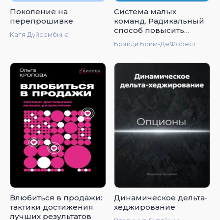
Поколение на
Система малых
перепрошивке
команд. Радикальный
способ повысить
Катя Дуйсембина
эффективность
Брэйди Брим-ДеФорест
бизнеса
Влюбиться в продажи:
Динамическое дельта-
тактики достижения
хеджирование
лучших результатов