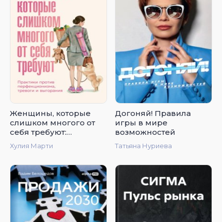
Женщины, которые
Догоняй! Правила
слишком многого от
игры в мире
себя требуют:
возможностей
Практики против
Хулия Марти
Татьяна Нуриева
перфекционизма,
тревоги и выгорания