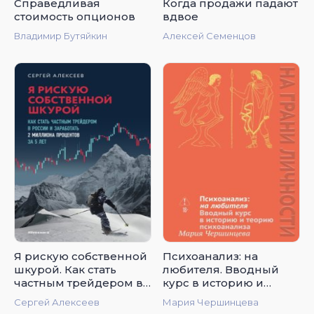
Справедливая
Когда продажи падают
стоимость опционов
вдвое
Владимир Бутяйкин
Алексей Семенцов
Я рискую собственной
Психоанализ: на
шкурой. Как стать
любителя. Вводный
частным трейдером в
курс в историю и
России и заработать 2
теорию психоанализа
Сергей Алексеев
Мария Чершинцева
миллиона процентов