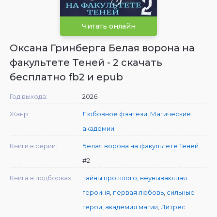
Читать онлайн
Оксана Гринберга Белая ворона на
факультете Теней - 2 скачать
бесплатно fb2 и epub
Год выхода:
2026
Жанр:
Любовное фэнтези
,
Магические
академии
Книги в серии:
Белая ворона на факультете Теней
#2
Книга в подборках:
тайны прошлого
,
неунывающая
героиня
,
первая любовь
,
сильные
герои
,
академия магии
,
Литрес