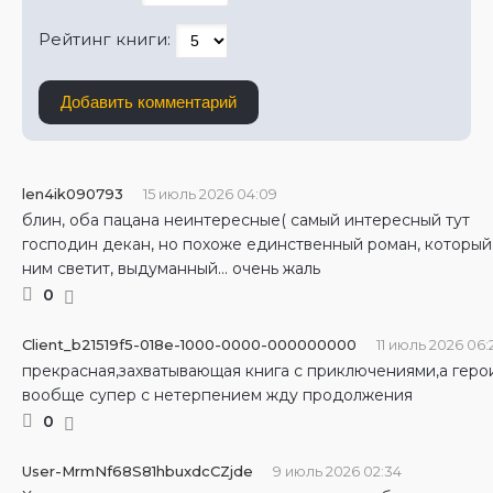
Рейтинг книги:
Добавить комментарий
len4ik090793
15 июль 2026 04:09
блин, оба пацана неинтересные( самый интересный тут
господин декан, но похоже единственный роман, который
ним светит, выдуманный... очень жаль
0
Client_b21519f5-018e-1000-0000-000000000
11 июль 2026 06:
прекрасная,захватывающая книга с приключениями,а геро
вообще супер с нетерпением жду продолжения
0
User-MrmNf68S81hbuxdcCZjde
9 июль 2026 02:34