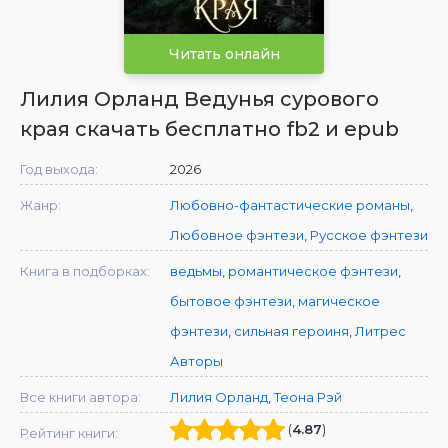
Читать онлайн
Лилия Орланд Ведунья сурового
края скачать бесплатно fb2 и epub
Год выхода:
2026
Жанр:
Любовно-фантастические романы
,
Любовное фэнтези
,
Русское фэнтези
Книга в подборках:
ведьмы
,
романтическое фэнтези
,
бытовое фэнтези
,
магическое
фэнтези
,
сильная героиня
,
Литрес
Авторы
Все книги автора:
Лилия Орланд
,
Теона Рэй
(
4.87
)
Рейтинг книги: