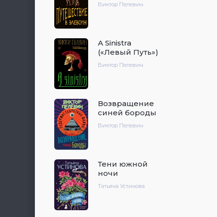
Виктор Пелевин
A Sinistra
(«Левый Путь»)
Виктор Пелевин
Возвращение
синей бороды
Виктор Пелевин
Тени южной
ночи
Татьяна Устинова