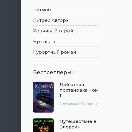
Литмоб
Литрес Авторы
Ревнивый герой
Нркткстп
Курортный роман
Бестселлеры
Дебютная
постановка. Том
1
Александра Маринина
Путешествие в
Элевсин