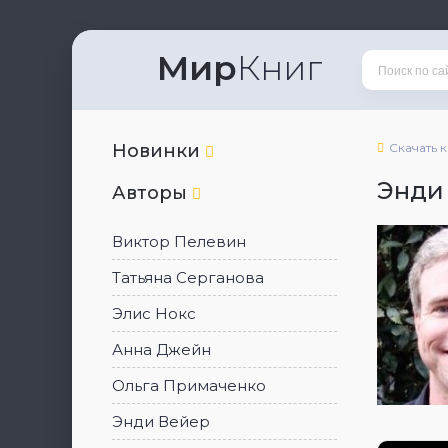
Мир
Книг
Новинки
Скачать 
Энди
Авторы
Виктор Пелевин
Татьяна Серганова
Элис Нокс
Анна Джейн
Ольга Примаченко
Энди Вейер