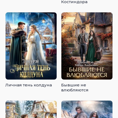
Костиндора
Личная тень колдуна
Бывшие не
влюбляются