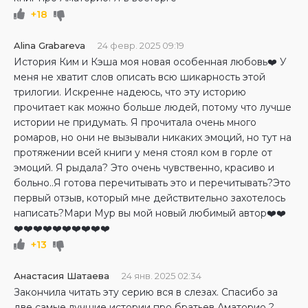
+18
Alina Grabareva
24 февр. 2025 09:19
История Ким и Кэша моя новая особенная любовь❤️ У
меня не хватит слов описать всю шикарность этой
трилогии. Искренне надеюсь, что эту историю
прочитает как можно больше людей, потому что лучше
истории не придумать. Я прочитала очень много
ромаров, но они не вызывали никаких эмоций, но тут на
протяжении всей книги у меня стоял ком в горле от
эмоций. Я рыдала? Это очень чувственно, красиво и
больно..Я готова перечитывать это и перечитывать?Это
первый отзыв, который мне действительно захотелось
написать?Мари Мур вы мой новый любимый автор❤️❤️
❤️❤️❤️❤️❤️❤️❤️❤️❤️❤️
+13
Анастасия Шатаева
24 янв. 2025 02:34
Закончила читать эту серию вся в слезах. Спасибо за
две самые лучшие истории про братьев Аматорио ?