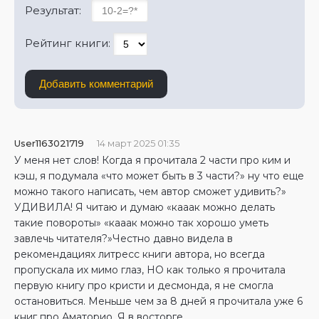
Результат:
Рейтинг книги:
Добавить комментарий
User1163021719
14 март 2025 01:35
У меня нет слов! Когда я прочитала 2 части про ким и
кэш, я подумала «что может быть в 3 части?» ну что еще
можно такого написать, чем автор сможет удивить?»
УДИВИЛА! Я читаю и думаю «кааак можно делать
такие повороты» «кааак можно так хорошо уметь
завлечь читателя?»Честно давно видела в
рекомендациях литресс книги автора, но всегда
пропускала их мимо глаз, НО как только я прочитала
первую книгу про кристи и десмонда, я не смогла
остановиться. Меньше чем за 8 дней я прочитала уже 6
книг про Аматорио. Я в восторге