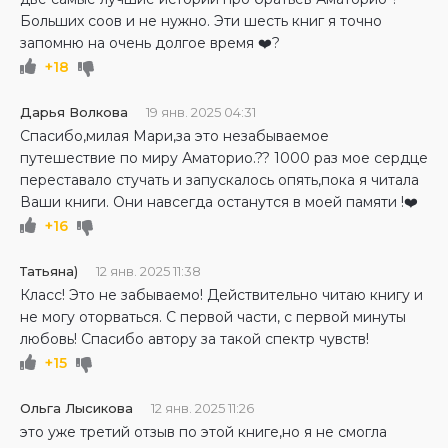
Больших соов и не нужно. Эти шесть книг я точно
запомню на очень долгое время ❤️‍?
+18
Дарья Волкова
19 янв. 2025 04:31
Спасибо,милая Мари,за это незабываемое
путешествие по миру Аматорио.?? 1000 раз мое сердце
переставало стучать и запускалось опять,пока я читала
Ваши книги. Они навсегда останутся в моей памяти !❤️
+16
Татьяна)
12 янв. 2025 11:38
Класс! Это не забываемо! Действительно читаю книгу и
не могу оторваться. С первой части, с первой минуты
любовь! Спасибо автору за такой спектр чувств!
+15
Ольга Лысикова
12 янв. 2025 11:26
это уже третий отзыв по этой книге,но я не смогла