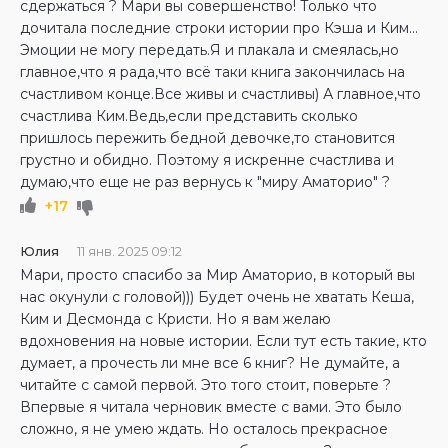
сдержаться ? Мари вы совершенство! Только что
дочитала последние строки истории про Кэша и Ким...
Эмоции не могу передать.Я и плакала и смеялась,но
главное,что я рада,что всё таки книга закончилась на
счастливом конце.Все живы и счастливы) А главное,что
счастлива Ким.Ведь,если представить сколько
пришлось пережить бедной девочке,то становится
грустно и обидно. Поэтому я искренне счастлива и
думаю,что еще не раз вернусь к "миру Аматорио" ?
+17
Юлия
11 янв. 2025 09:12
Мари, просто спасибо за Мир Аматорио, в который вы
нас окунули с головой))) Будет очень не хватать Кеша,
Ким и Десмонда с Кристи. Но я вам желаю
вдохновения на новые истории. Если тут есть такие, кто
думает, а прочесть ли мне все 6 книг? Не думайте, а
читайте с самой первой. Это того стоит, поверьте ?
Впервые я читала черновик вместе с вами. Это было
сложно, я не умею ждать. Но осталось прекрасное