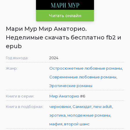
Читать онлайн
Мари Мур Мир Аматорио.
Неделимые скачать бесплатно fb2 и
epub
Год выхода:
2024
Жанр:
Остросюжетные любовные романы
,
Современные любовные романы
,
Эротические романы
Книги в серии:
Мир Аматорио
#6
Книга в подборках:
черновики
,
Самиздат
,
new adult
,
эротика
,
молодежные романы
,
мафия
,
второй шанс