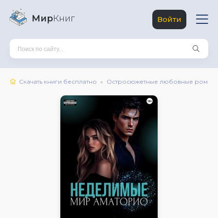
Мир
Книг
Войти
Скачать книги бесплатно
Остросюжетные любовные роман