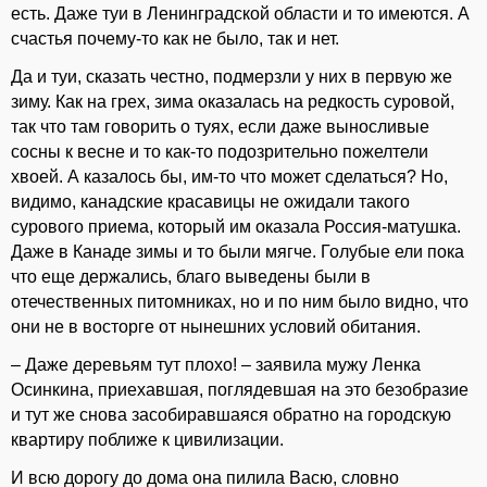
есть. Даже туи в Ленинградской области и то имеются. А
счастья почему-то как не было, так и нет.
Да и туи, сказать честно, подмерзли у них в первую же
зиму. Как на грех, зима оказалась на редкость суровой,
так что там говорить о туях, если даже выносливые
сосны к весне и то как-то подозрительно пожелтели
хвоей. А казалось бы, им-то что может сделаться? Но,
видимо, канадские красавицы не ожидали такого
сурового приема, который им оказала Россия-матушка.
Даже в Канаде зимы и то были мягче. Голубые ели пока
что еще держались, благо выведены были в
отечественных питомниках, но и по ним было видно, что
они не в восторге от нынешних условий обитания.
– Даже деревьям тут плохо! – заявила мужу Ленка
Осинкина, приехавшая, поглядевшая на это безобразие
и тут же снова засобиравшаяся обратно на городскую
квартиру поближе к цивилизации.
И всю дорогу до дома она пилила Васю, словно