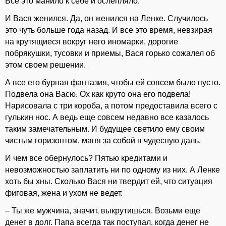
Все это манило к себе и ослепляло.
И Вася женился. Да, он женился на Ленке. Случилось
это чуть больше года назад. И все это время, невзирая
на крутящиеся вокруг него иномарки, дорогие
побрякушки, тусовки и приемы, Вася горько сожалел об
этом своем решении.
А все его бурная фантазия, чтобы ей совсем было пусто.
Подвела она Васю. Ох как круто она его подвела!
Нарисовала с три короба, а потом предоставила всего с
гулькин нос. А ведь еще совсем недавно все казалось
таким замечательным. И будущее светило ему своим
чистым горизонтом, маня за собой в чудесную даль.
И чем все обернулось? Пятью кредитами и
невозможностью заплатить ни по одному из них. А Ленке
хоть бы хны. Сколько Вася ни твердит ей, что ситуация
фиговая, жена и ухом не ведет.
– Ты же мужчина, значит, выкрутишься. Возьми еще
денег в долг. Папа всегда так поступал, когда денег не