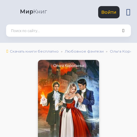
Мир
Книг
Войти
Скачать книги бесплатно
Любовное фэнтези
Ольга Корота