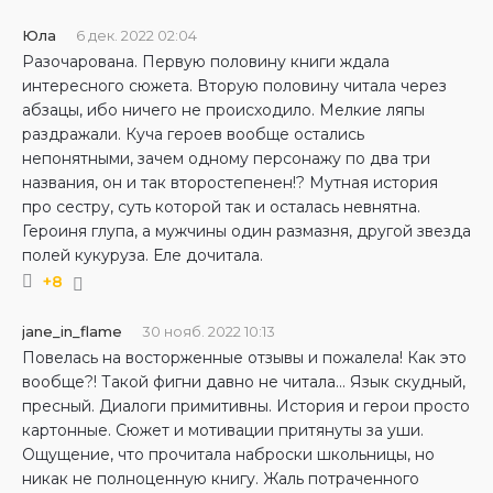
Юла
6 дек. 2022 02:04
Разочарована. Первую половину книги ждала
интересного сюжета. Вторую половину читала через
абзацы, ибо ничего не происходило. Мелкие ляпы
раздражали. Куча героев вообще остались
непонятными, зачем одному персонажу по два три
названия, он и так второстепенен!? Мутная история
про сестру, суть которой так и осталась невнятна.
Героиня глупа, а мужчины один размазня, другой звезда
полей кукуруза. Еле дочитала.
+8
jane_in_flame
30 нояб. 2022 10:13
Повелась на восторженные отзывы и пожалела! Как это
вообще?! Такой фигни давно не читала… Язык скудный,
пресный. Диалоги примитивны. История и герои просто
картонные. Сюжет и мотивации притянуты за уши.
Ощущение, что прочитала наброски школьницы, но
никак не полноценную книгу. Жаль потраченного