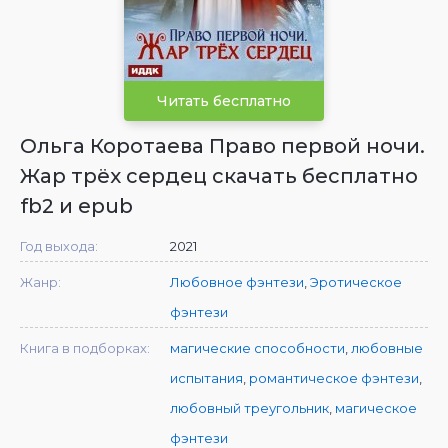
Читать бесплатно
Ольга Коротаева Право первой ночи.
Жар трёх сердец скачать бесплатно
fb2 и epub
Год выхода:
2021
Жанр:
Любовное фэнтези
,
Эротическое
фэнтези
Книга в подборках:
магические способности
,
любовные
испытания
,
романтическое фэнтези
,
любовный треугольник
,
магическое
фэнтези