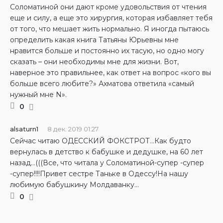
Соломатиной они дают кроме удовольствия от чтения
еще и силу, а еще это хирургия, которая избавляет тебя
от того, что мешает жить нормально. Я иногда пытаюсь
определить какая книга Татьяны Юрьевны мне
нравится больше и постоянно их тасую, но одно могу
сказать – они необходимы мне для жизни. Вот,
наверное это правильнее, как ответ на вопрос «кого вы
больше всего любите?» Ахматова ответила «самый
нужный мне N».
0
alsaturn1
8 дек. 2019 01:27
Сейчас читаю ОДЕССКИЙ ФОКСТРОТ…Как будто
вернулась в детство к бабушке и дедушке, на 60 лет
назад…(((Все, что читала у Соломатиной-супер -супер
-супер!!!!Привет сестре Таньке в Одессу!На нашу
любимую бабушкину Молдаванку…
0