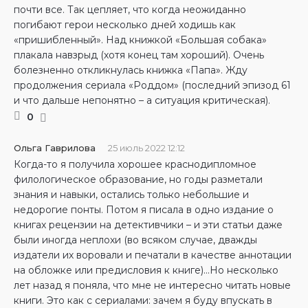
почти все. Так цепляет, что когда неожиданно
погибают герои несколько дней ходишь как
«пришибленный». Над книжкой «Большая собака»
плакала навзрыд (хотя конец там хороший). Очень
болезненно откликнулась книжка «Папа». Жду
продолжения сериала «Роддом» (последний эпизод 61
и что дальше непонятно – а ситуация критическая).
0
Ольга Гаврилова
25 июль 2022 12:12
Когда-то я получила хорошее краснодипломное
филологическое образование, но годы разметали
знания и навыки, остались только небольшие и
недорогие понты. Потом я писала в одно издание о
книгах рецензии на детективчики – и эти статьи даже
были иногда неплохи (во всяком случае, дважды
издатели их воровали и печатали в качестве аннотации
на обложке или предисловия к книге)…Но несколько
лет назад я поняла, что мне не интересно читать новые
книги. Это как с сериалами: зачем я буду впускать в