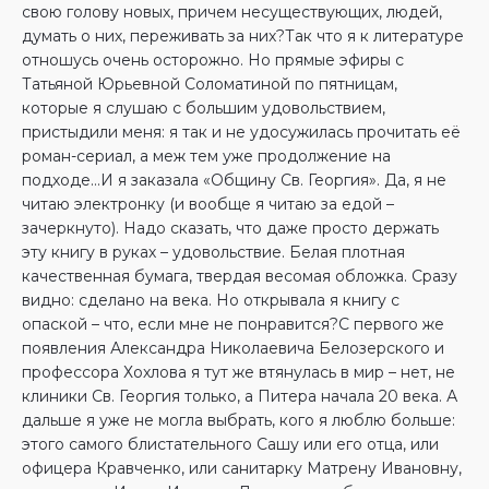
свою голову новых, причем несуществующих, людей,
думать о них, переживать за них?Так что я к литературе
отношусь очень осторожно. Но прямые эфиры с
Татьяной Юрьевной Соломатиной по пятницам,
которые я слушаю с большим удовольствием,
пристыдили меня: я так и не удосужилась прочитать её
роман-сериал, а меж тем уже продолжение на
подходе…И я заказала «Общину Св. Георгия». Да, я не
читаю электронку (и вообще я читаю за едой –
зачеркнуто). Надо сказать, что даже просто держать
эту книгу в руках – удовольствие. Белая плотная
качественная бумага, твердая весомая обложка. Сразу
видно: сделано на века. Но открывала я книгу с
опаской – что, если мне не понравится?С первого же
появления Александра Николаевича Белозерского и
профессора Хохлова я тут же втянулась в мир – нет, не
клиники Св. Георгия только, а Питера начала 20 века. А
дальше я уже не могла выбрать, кого я люблю больше:
этого самого блистательного Сашу или его отца, или
офицера Кравченко, или санитарку Матрену Ивановну,