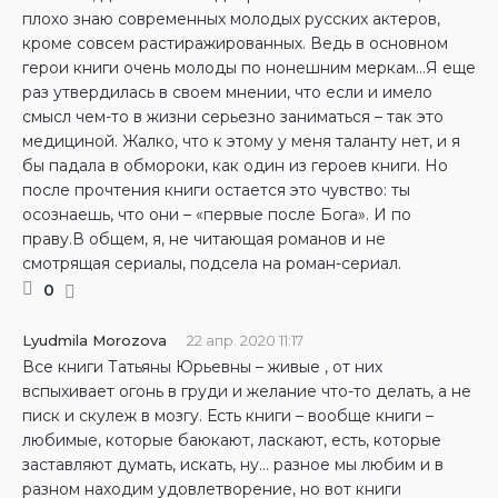
плохо знаю современных молодых русских актеров,
кроме совсем растиражированных. Ведь в основном
герои книги очень молоды по нонешним меркам…Я еще
раз утвердилась в своем мнении, что если и имело
смысл чем-то в жизни серьезно заниматься – так это
медициной. Жалко, что к этому у меня таланту нет, и я
бы падала в обмороки, как один из героев книги. Но
после прочтения книги остается это чувство: ты
осознаешь, что они – «первые после Бога». И по
праву.В общем, я, не читающая романов и не
смотрящая сериалы, подсела на роман-сериал.
0
Lyudmila Morozova
22 апр. 2020 11:17
Все книги Татьяны Юрьевны – живые , от них
вспыхивает огонь в груди и желание что-то делать, а не
писк и скулеж в мозгу. Есть книги – вообще книги –
любимые, которые баюкают, ласкают, есть, которые
заставляют думать, искать, ну… разное мы любим и в
разном находим удовлетворение, но вот книги