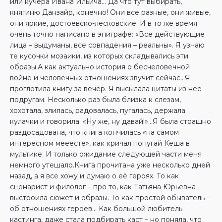
или кучера Ивана Ильича… Да что тут выбирать,
княгиню Данзайр, конечно! Они все разные, они живые,
они яркие, достоевско-лесковские. И в то же время
очень точно написано в эпиграфе: «Все действующие
лица – выдуманы, все совпадения – реальны». Я узнаю
те кусочки мозаики, из которых складывались эти
образы.А как актуально история о бесчеловечной
войне и человечных отношениях звучит сейчас…Я
проглотила книгу за вечер. Я высылала цитаты из неё
подругам. Несколько раз была близка к слезам,
хохотала, злилась, радовалась, пугалась, держала
кулачки и говорила: «Ну же, ну давай!»…Я была страшно
раздосадована, что книга кончилась «на самом
интересном мееесте», как кричал попугай Кеша в
мультике. И только ожидание следующей части меня
немного утешало.Книга прочитана уже несколько дней
назад, а я все хожу и думаю о её героях. То как
сценарист и филолог – про то, как Татьяна Юрьевна
выстроила сюжет и образы. То как простой обыватель –
об отношениях героев… Как большой любитель
кастинга, даже стала подбирать каст – но поняла, что