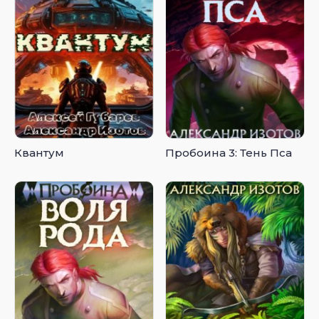
Квантум
Пробоина 3: Тень Пса