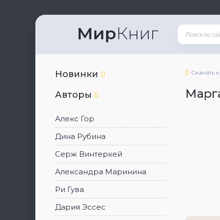
Мир
Книг
Новинки
Скачать 
Марг
Авторы
Алекс Гор
Дина Рубина
Серж Винтеркей
Александра Маринина
Ри Гува
Дария Эссес