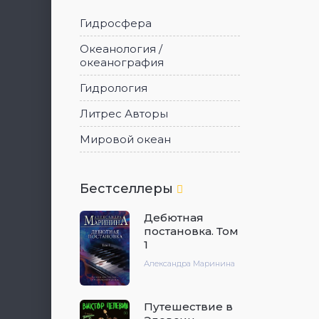
Гидросфера
Океанология /
океанография
Гидрология
Литрес Авторы
Мировой океан
Бестселлеры
Дебютная
постановка. Том
1
Александра Маринина
Путешествие в