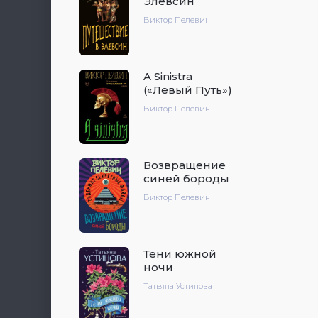
Элевсин
Виктор Пелевин
A Sinistra
(«Левый Путь»)
Виктор Пелевин
Возвращение
синей бороды
Виктор Пелевин
Тени южной
ночи
Татьяна Устинова