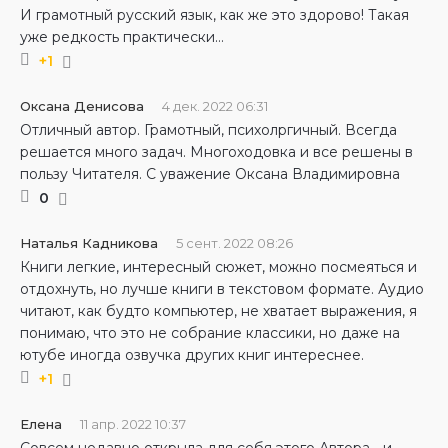
И грамотный русский язык, как же это здорово! Такая
уже редкость практически…
+1
Оксана Денисова
4 дек. 2022 06:31
Отличный автор. Грамотный, психолргичный. Всегда
решается много задач. Многоходовка и все решены в
пользу Читателя. С уважение Оксана Владимировна
0
Наталья Кадникова
5 сент. 2022 08:26
Книги легкие, интересный сюжет, можно посмеяться и
отдохнуть, но лучше книги в текстовом формате. Аудио
читают, как будто компьютер, не хватает выражения, я
понимаю, что это не собрание классики, но даже на
ютубе иногда озвучка других книг интереснее.
+1
Елена
11 апр. 2022 10:37
Совсем недавно открыла для себя этого Автора… и