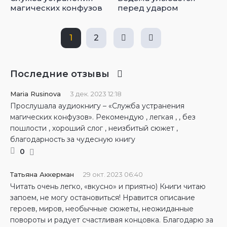
магических конфузов
перед ударом
1
2
Последние отзывы
Maria Rusinova
3 дек. 2023 12:18
Прослушала аудиокнигу – «Служба устранения
магических конфузов». Рекомендую , легкая , , без
пошлости , хороший слог , неизбитый сюжет ,
благодарность за чудесную книгу
0
Татьяна Аккерман
29 окт. 2023 06:40
Читать очень легко, «вкусно» и приятно) Книги читаю
запоем, не могу остановиться! Нравится описание
героев, миров, необычные сюжеты, неожиданные
повороты и радует счастливая концовка. Благодарю за