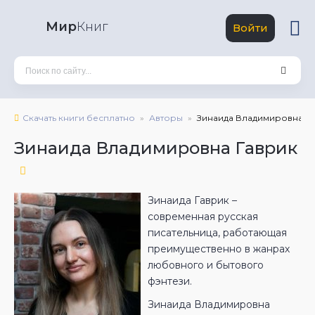
Мир
Книг
Войти
Скачать книги бесплатно
Авторы
Зинаида Владимировна Г
Зинаида Владимировна Гаврик
Зинаида Гаврик –
современная русская
писательница, работающая
преимущественно в жанрах
любовного и бытового
фэнтези.
Зинаида Владимировна