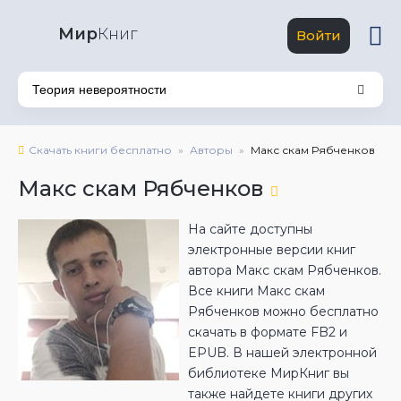
Мир
Книг
Войти
Скачать книги бесплатно
Авторы
Макс скам Рябченков
Макс скам Рябченков
На сайте доступны
электронные версии книг
автора Макс скам Рябченков.
Все книги Макс скам
Рябченков можно бесплатно
скачать в формате FB2 и
EPUB. В нашей электронной
библиотеке МирКниг вы
также найдете книги других