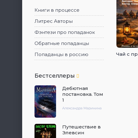
Книги в процессе
Литрес Авторы
Фэнтези про попаданок
Обратные попаданцы
Чай с п
Попаданцы в россию
Бестселлеры
Дебютная
постановка. Том
1
Александра Маринина
Путешествие в
Элевсин