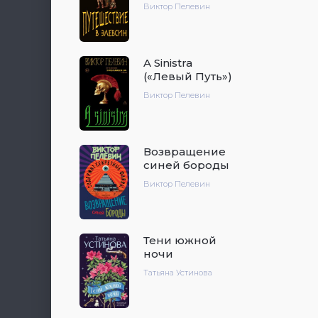
Виктор Пелевин
A Sinistra
(«Левый Путь»)
Виктор Пелевин
Возвращение
синей бороды
Виктор Пелевин
Тени южной
ночи
Татьяна Устинова