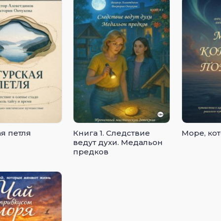
ая петля
Книга 1. Следствие
Море, ко
ведут духи. Медальон
предков