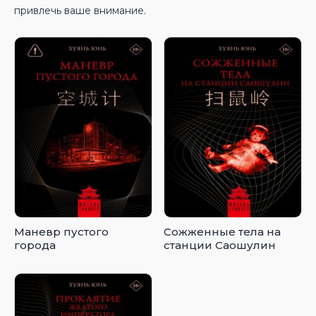
привлечь ваше внимание.
Маневр пустого
Сожженные тела на
города
станции Саошулин