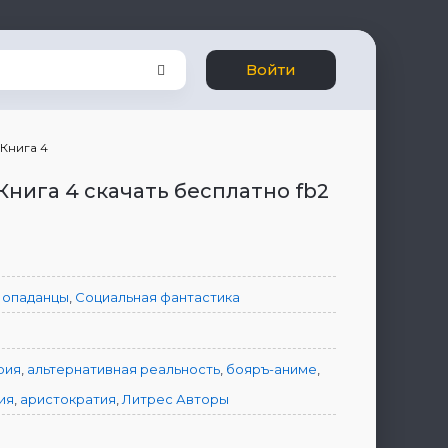
Войти
 Книга 4
Книга 4 скачать бесплатно fb2
опаданцы
,
Социальная фантастика
рия
,
альтернативная реальность
,
бояръ-аниме
,
ия
,
аристократия
,
Литрес Авторы