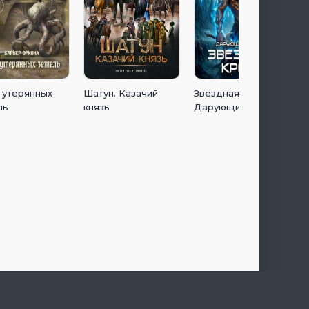
 утерянных
Шатун. Казачий
Звездная Кровь.
ль
князь
Дарующий Молнии