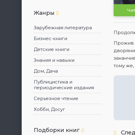
5
Чит
Жанры
Зарубежная литература
Продолж
Бизнес-книги
Прожив п
Детские книги
дворянин
заканчив
Знания и навыки
тому же,
Дом, Дача
Публицистика и
периодические издания
Серьезное чтение
Хобби, Досуг
Подборки книг
След