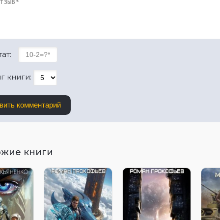
ат:
г книги:
вить комментарий
ожие книги