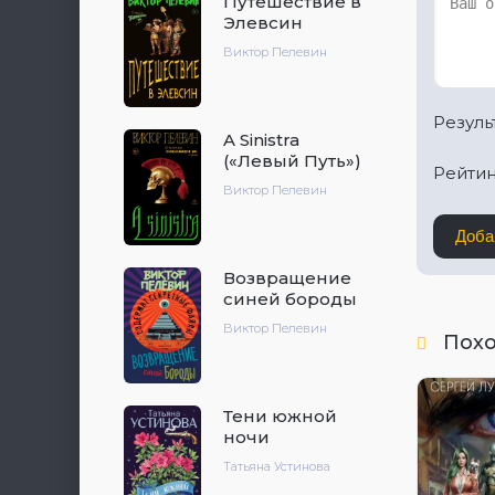
Путешествие в
Элевсин
Виктор Пелевин
Результ
A Sinistra
(«Левый Путь»)
Рейтин
Виктор Пелевин
Доба
Возвращение
синей бороды
Виктор Пелевин
Пох
Тени южной
ночи
Татьяна Устинова