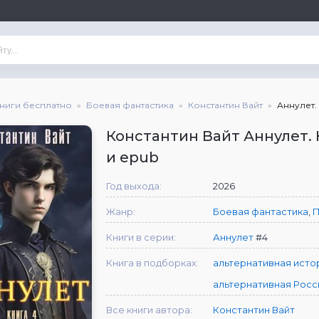
книги бесплатно
Боевая фантастика
Константин Вайт
Аннулет.
Константин Вайт Аннулет. 
и epub
Год выхода:
2026
Жанр:
Боевая фантастика
,
П
Книги в серии:
Аннулет
#4
Книга в подборках:
альтернативная исто
альтернативная Росс
Все книги автора:
Константин Вайт