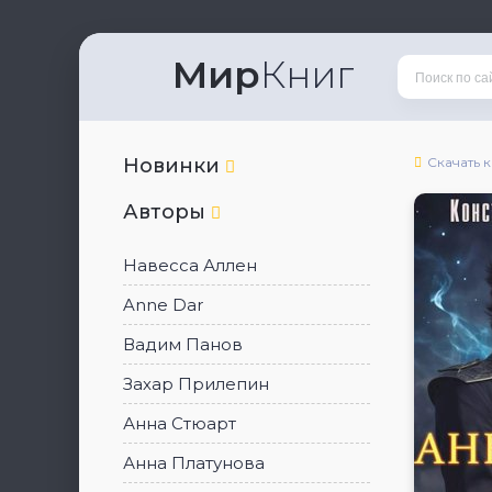
Мир
Книг
Новинки
Скачать 
Авторы
Навесса Аллен
Anne Dar
Вадим Панов
Захар Прилепин
Анна Стюарт
Анна Платунова