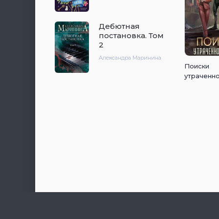
Дебютная
постановка. Том
2
Александра Маринина
Поиски
утраченно