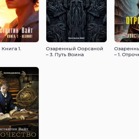
 Книга 1.
Озаренный Оорсаной
Озаренн
– 3. Путь Воина
– 1. Отро