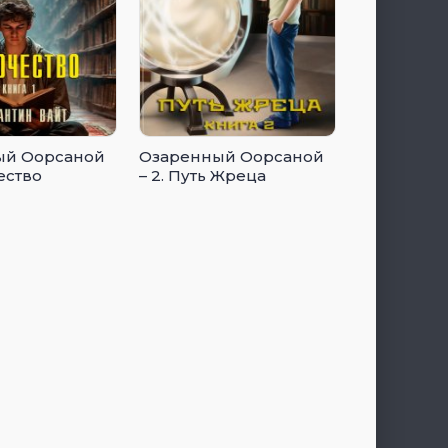
ый Оорсаной
Озаренный Оорсаной
чество
– 2. Путь Жреца