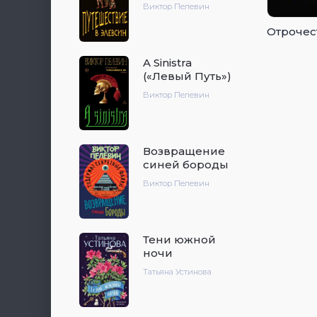
Виктор Пелевин
Отрочес
A Sinistra
(«Левый Путь»)
Виктор Пелевин
Возвращение
синей бороды
Виктор Пелевин
Тени южной
ночи
Татьяна Устинова