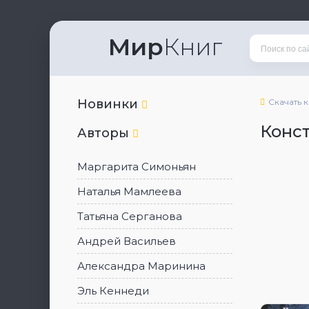
Мир
Книг
Новинки
Скачать 
Конс
Авторы
Маргарита Симоньян
Наталья Мамлеева
Татьяна Серганова
Андрей Васильев
Александра Маринина
Эль Кеннеди