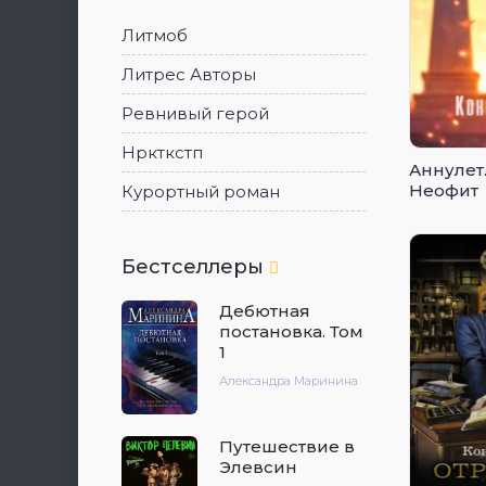
Литмоб
Литрес Авторы
Ревнивый герой
Нркткстп
Аннулет.
Неофит
Курортный роман
Бестселлеры
Дебютная
постановка. Том
1
Александра Маринина
Путешествие в
Элевсин