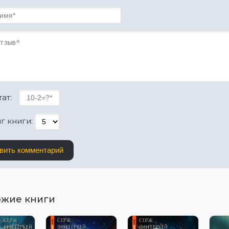
ат:
г книги:
вить комментарий
ожие книги