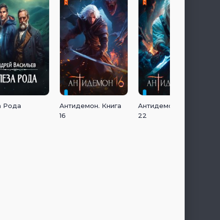
а Рода
Антидемон. Книга
Антидемон. Книга
16
22