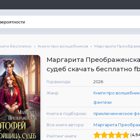
книги бесплатно
Книги про волшебников
Маргарита Преображ
Маргарита Преображенска
судеб скачать бесплатно f
Год выхода:
2026
Жанр:
Книги про волшебни
фэнтези
Книга в подборках:
приключенческое фэ
Все книги автора:
Маргарита Преобра
(
4.9
Рейтинг книги: