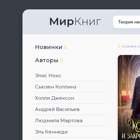
Мир
Книг
Новинки
Скачать 
Авторы
Элис Нокс
Сьюзен Коллинз
Холли Джексон
Андрей Васильев
Людмила Мартова
Эль Кеннеди
5