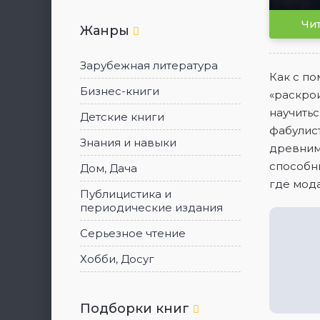
Чит
Жанры
Зарубежная литература
Как с по
Бизнес-книги
«раскрои
научитьс
Детские книги
фабулист
Знания и навыки
древними
способны
Дом, Дача
где мода
Публицистика и
периодические издания
Серьезное чтение
Хобби, Досуг
Подборки книг