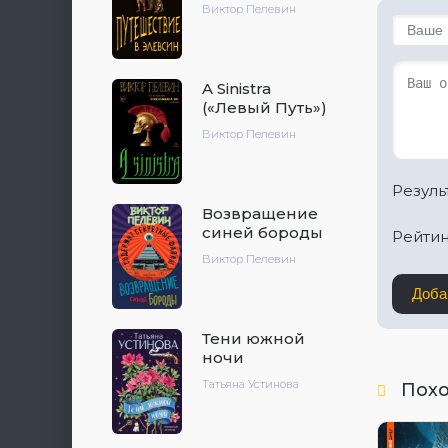
Виктор Пелевин
A Sinistra
(«Левый Путь»)
Виктор Пелевин
Результ
Возвращение
синей бороды
Рейтин
Виктор Пелевин
Доба
Тени южной
ночи
Татьяна Устинова
Пох