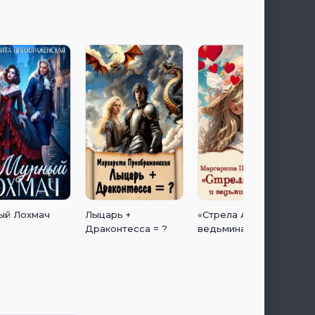
ый Лохмач
Лыцарь +
«Стрела Амура» и
Драконтесса = ?
ведьмина натура