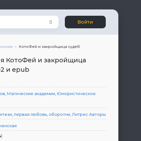
Войти
енская
КотоФей и закройщица судеб
я КотоФей и закройщица
b2 и epub
ков
,
Магические академии
,
Юмористическое
нтези
,
первая любовь
,
оборотни
,
Литрес Авторы
женская
4
)