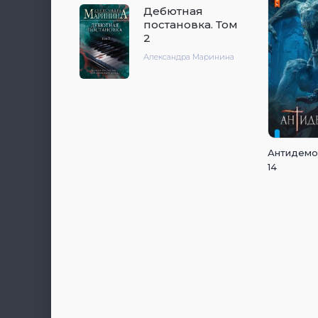
Дебютная
постановка. Том
2
Александра Маринина
Антидемон
14