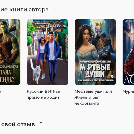
ие книги автора
в
Русский ВИТЯзь
Мёртвые уши, или
Мурн
прямо не ходит
Жизнь и быт
некроманта
 свой отзыв