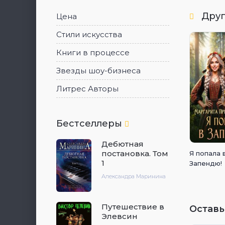
Друг
Цена
Стили искусства
Книги в процессе
Звезды шоу-бизнеса
Литрес Авторы
Бестселлеры
Дебютная
постановка. Том
Я попала 
1
Запендю!
Александра Маринина
Путешествие в
Оставь
Элевсин