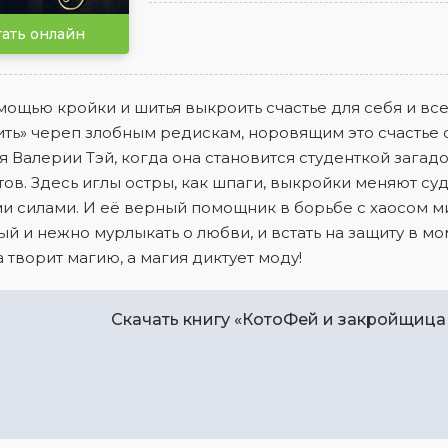
ать онлайн
мощью кройки и шитья выкроить счастье для себя и все
ть» череп злобным редискам, норовящим это счастье 
я Валерии Тэй, когда она становится студенткой зага
ов. Здесь иглы остры, как шпаги, выкройки меняют су
 силами. И её верный помощник в борьбе с хаосом ми
й и нежно мурлыкать о любви, и встать на защиту в мо
 творит магию, а магия диктует моду!
Скачать книгу «КотоФей и закройщица