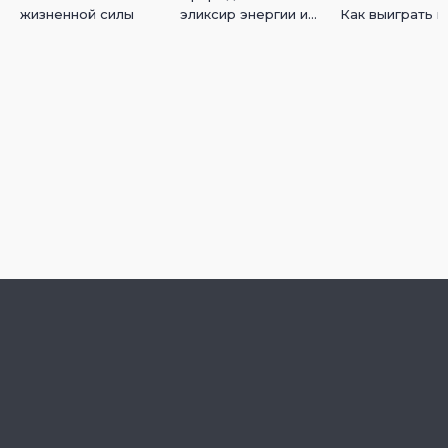
жизненной силы
эликсир энергии и
Как выиграть в
здоровья
кальмара с Ки
Цигун