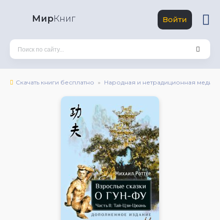
Мир
Книг
Войти
Скачать книги бесплатно
Народная и нетрадиционная медиц