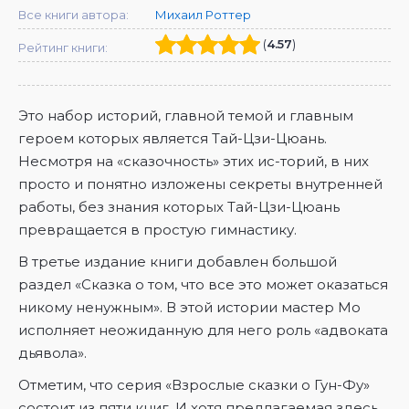
Все книги автора:
Михаил Роттер
(
4.57
)
Рейтинг книги:
Это набор историй, главной темой и главным
героем которых является Тай-Цзи-Цюань.
Несмотря на «сказочность» этих ис-торий, в них
просто и понятно изложены секреты внутренней
работы, без знания которых Тай-Цзи-Цюань
превращается в простую гимнастику.
В третье издание книги добавлен большой
раздел «Сказка о том, что все это может оказаться
никому ненужным». В этой истории мастер Мо
исполняет неожиданную для него роль «адвоката
дьявола».
Отметим, что серия «Взрослые сказки о Гун-Фу»
состоит из пяти книг. И хотя предлагаемая здесь