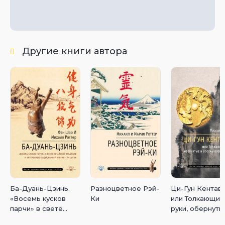
Другие книги автора
Ба-Дуань-Цзинь.
Разноцветное Рэй-
Ци-Гун Кентавр
«Восемь кусков
Ки
или Толкающие
парчи» в свете
руки, обернуты
китайской
Восемь кусков