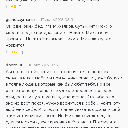
+6
grandcaymanus
17 июнь 2018 08:51
Он одинокий бедняга Михалков. Суть книги можно
свести в одно предложение – Никите Михалкову
нравится Никита Михалков, Никите Михалкову это
нравится.
+12
dobro108
10 окт. 2017 07:58
А я вот из этой книги вот что поняла. Что человек
сначала ищет любви и признания вовне. И даже будучи
в толпе людей, которые как бы любят тебя, но всё
равно не получаешь того удовлетворения, которое
ожидаешь и чувствуешь одиночество. Этот «бег» во
вне не дает покоя, нужно вернуться к себе и найти эту
любовь в себе. Или, если точнее сказать, осознать себя
этим источником любви. Но Михалков молодец, не
сдался и очень даже красиво всё описал. Потому что