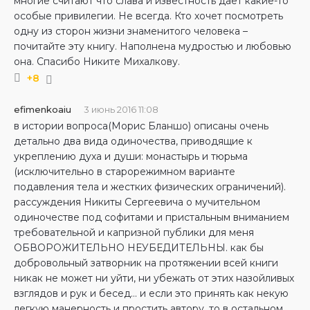
многие считают что слава и известность дает какие-то
особые привилегии. Не всегда. Кто хочет посмотреть
одну из сторон жизни знаменитого человека –
почитайте эту книгу. Наполнена мудростью и любовью
она. Спасибо Никите Михалкову.
+8
efimenkoaiu
3 июнь 2016 11:08
в истории вопроса(Морис Бланшо) описаны очень
детально два вида одиночества, приводящие к
укреплению духа и души: монастырь и тюрьма
(исключительно в старорежимном варианте
подавления тела и жестких физических ограничений).
рассуждения Никиты Сергеевича о мучительном
одиночестве под софитами и пристальным вниманием
требовательной и капризной публики для меня
ОБВОРОЖИТЕЛЬНО НЕУБЕДИТЕЛЬНЫ. как бы
добровольный затворник на протяжении всей книги
никак не может ни уйти, ни убежать от этих назойливых
взглядов и рук и бесед… и если это принять как некую
легкую манерность и простить автору, то в остальном