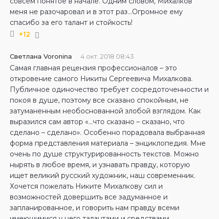
совсем понятое в начале. Одним словом, Михалков
меня не разочаровал и в этот раз…Огромное ему
спасибо за его талант и стойкость!
+12
Светлана Voronina
4 окт. 2018 08:43
Самая главная рецензия профессионалов – это
откровение самого Никиты Сергеевича Михалкова.
Публичное одиночество требует сосредоточенности и
покоя в душе, поэтому все сказано спокойным, не
затуманенным необоснованной злобой взглядом. Как
выразился сам автор «…что сказано – сказано, что
сделано – сделано». Особенно порадовала выбранная
форма представления материала – энциклопедия. Мне
очень по душе структурированность текстов. Можно
нырять в любое время, и узнавать правду, которую
ищет великий русский художник, наш современник.
Хочется пожелать Никите Михалкову сил и
возможностей довершить все задуманное и
запланированное, и говорить нам правду всеми
имеющимися у него талантами и средствами.