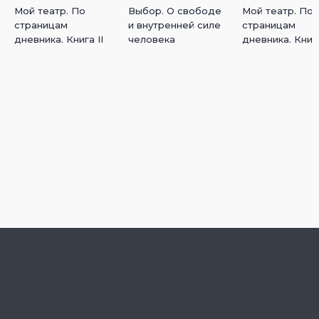
Мой театр. По
Выбор. О свободе
Мой театр. По
страницам
и внутренней силе
страницам
дневника. Книга II
человека
дневника. Книга