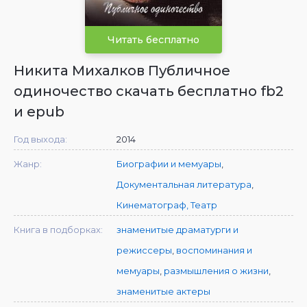
Читать бесплатно
Никита Михалков Публичное
одиночество скачать бесплатно fb2
и epub
Год выхода:
2014
Жанр:
Биографии и мемуары
,
Документальная литература
,
Кинематограф, Театр
Книга в подборках:
знаменитые драматурги и
режиссеры
,
воспоминания и
мемуары
,
размышления о жизни
,
знаменитые актеры