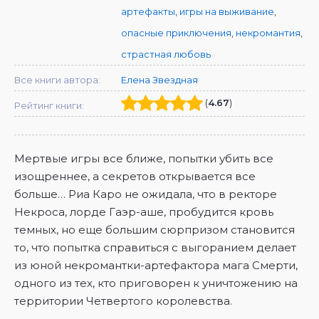
артефакты
,
игры на выживание
,
опасные приключения
,
некромантия
,
страстная любовь
Все книги автора:
Елена Звездная
(
4.67
)
Рейтинг книги:
Мертвые игры все ближе, попытки убить все
изощреннее, а секретов открывается все
больше… Риа Каро не ожидала, что в ректоре
Некроса, лорде Гаэр-аше, пробудится кровь
темных, но еще большим сюрпризом становится
то, что попытка справиться с выгоранием делает
из юной некромантки-артефактора мага Смерти,
одного из тех, кто приговорен к уничтожению на
территории Четвертого королевства.