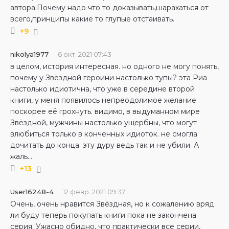
автора.Почему надо что то доказывать,шарахаться от
всего,принципы какие то глупые отстаивать.
+9
nikolya1977
6 окт. 2021 07:43
в целом, история интересная. но одного не могу понять,
почему у Звёздной героини настолько тупы? эта Риа
настолько идиотична, что уже в середине второй
книги, у меня появилось непреодолимое желание
поскорее её грохнуть. видимо, в выдуманном мире
Звёздной, мужчины настолько ущербны, что могут
влюбиться только в конченных идиоток. не смогла
дочитать до конца. эту дуру ведь так и не убили. А
жаль…
+13
User16248-4
12 февр. 2021 09:37
Очень, очень нравится Звёздная, но к сожалению вряд
ли буду теперь покупать книги пока не закончена
серия. Ужасно обидно, что практически все серии,