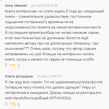
Анна Иванюк
24 май 2018 12:29
Книга интересная, но опять ждать 3 года до следующей
книги – сомнительное удовольствие, постоянное
ощущение потерянного времени из-за
недосказанности сюжета на самом интересном месте.
В последнее время вообще не читаю никакие серии,
если они полностью не дописаны. Хочется ещё
напомнить автору про не дописанную Катриону…где
окончание??? Очень жаль, потому что автор совсем
нетривиален, но уже больше не интересно читать
книги, когда и начало-то серии не помнишь особо.
+10
Ольга Долудина
25 апр. 2018 11:31
Я так жду всю серию. Но не удержалась,купила,прочла.
Теперь,не могу понять,Что делать дальше? Умру от
нетерпения и ожидания. Держу пальцы за ректора,это
мой герой,бесподобный АРТАНАЭШ.
+16