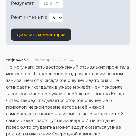
Результат:
Рейтинг книги:
Добавить комментарий
tatjna4232
26 февр. 2022 09:34
Не могу написать восторженный отзыв,каких прочитала
множество.ГГ откровенно раздражает своим вечным
замиранием от ужаса,такое ощущение,что она и не
отмирает никогда,так в ужасе и живёт.Чем покорила
такое колличество мужчин вообще не понятно.Когда
читаю такое,складывается стойкое ощущение о
психологической травме автора и её низкой
самооценке,а в книге написано то,чего не хватает ей
самой.Сюжет растянут неимоверно.И никогда не
поверю,что студентка может вдруг оказаться умнее
ректора и иже с ним.Очередной комплекс