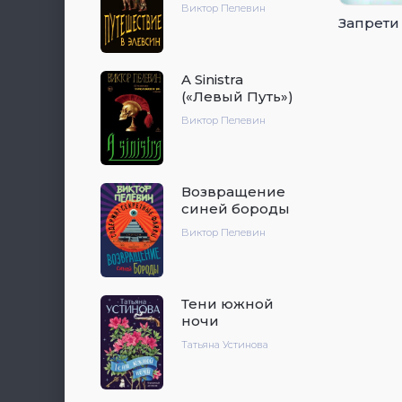
Виктор Пелевин
Запрети
A Sinistra
(«Левый Путь»)
Виктор Пелевин
Возвращение
синей бороды
Виктор Пелевин
Тени южной
ночи
Татьяна Устинова