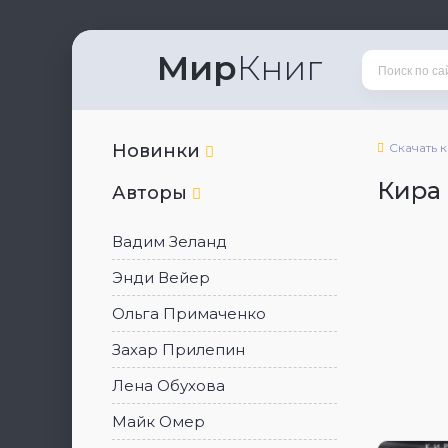
Мир
Книг
Новинки
Скачать 
Кира
Авторы
Вадим Зеланд
Энди Вейер
Ольга Примаченко
Захар Прилепин
Лена Обухова
Майк Омер