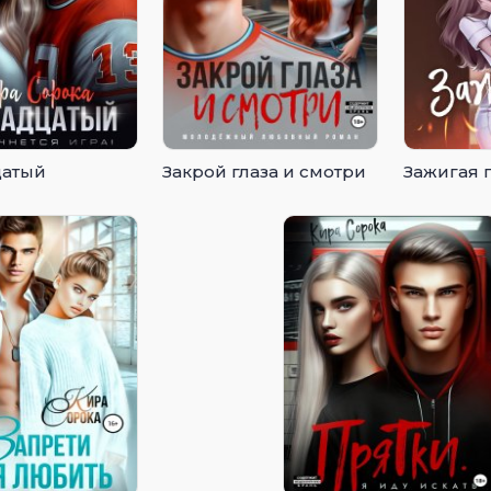
цатый
Закрой глаза и смотри
Зажигая 