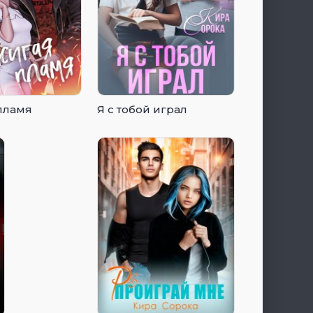
пламя
Я с тобой играл