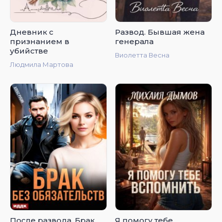
Дневник с
Развод. Бывшая жена
признанием в
генерала
убийстве
Виолетта Весна
Людмила Мартова
После развода. Брак
Я помогу тебе