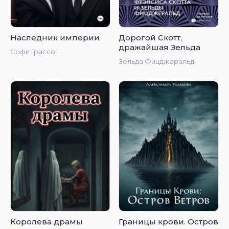
Наследник империи
Дорогой Скотт,
дражайшая Зельда
Софи Грассо
Зельда Фицджеральд
Королева драмы
Границы крови. Остров