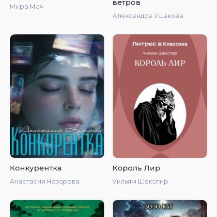
ветров
Мира Мач
Александра Ушакова
Конкурентка
Король Лир
Анастасия Назарова
Уильям Шекспир