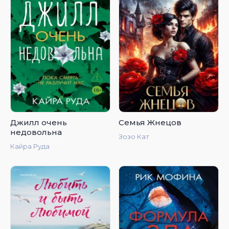
Джилл очень
Семья Жнецов
недовольна
Зозо Кат
Кайра Руда