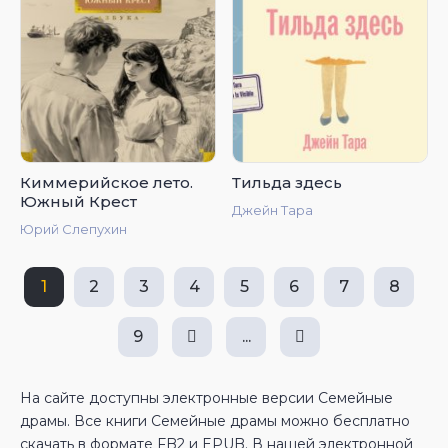
Киммерийское лето.
Тильда здесь
Южный Крест
Джейн Тара
Юрий Слепухин
1
2
3
4
5
6
7
8
9
...
На сайте доступны электронные версии Семейные
драмы. Все книги Семейные драмы можно бесплатно
скачать в формате FB2 и EPUB. В нашей электронной