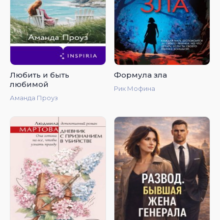
Любить и быть
Формула зла
любимой
Рик Мофина
Аманда Проуз