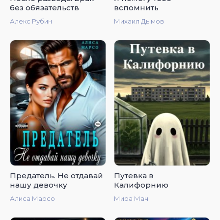
без обязательств
вспомнить
Алекс Рубин
Михаил Дымов
Предатель. Не отдавай
Путевка в
нашу девочку
Калифорнию
Алиса Марсо
Мира Мач