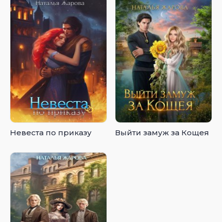
Невеста по приказу
Выйти замуж за Кощея