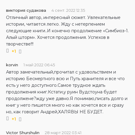
виктория судакова
4 сент. 2022 12:35
Отличный автор, интересный сюжет. Увлекательные
истории, читается легко. Жду с нетерпением
следующие книги..И конечно продолжение «Симбиоз-1.
Алый шторм». Хочется продолжения. Успехов в
творчестве!!!
+1
korvin
1 май 2022 06:45
Автор замечательный,прочитал с удовольствием и
историю Бесмертного всю и Путь хранителя и все что
есть у него доступного.Самое трудное ждать
продолжения книг.Кстати,у руин Вудстоуна будет
продолжене?жду уже давно.Я понимаю,писать долго и
книг у него пишется много но как хочется все и сразу
но, как говорит Андрей,ХАЛЯВЫ НЕ БУДЕТ.
+1
Victor Shurshulin
28 март 2022 03:41