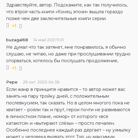
Здравствуйте, автор. Подскажите, как так получилось,
что втроя часть книги «Конец эпохи» вышла гораздо
позже чем две заключительные книги серии.
+1
buzagal68
14 май 2021 11:01
Не думал что так затянет, мне понравилось, я обычно
слушаю, не читаю, но даже при прослушивании трудно
оторваться, хотелось бы послушать продолжение,
+1
Pepe
29 окт. 2020 04:36
Если жанр в принципе нравится – то автор может вас
занять на пару тройку дней, с положительным
послевкусием, так сказать. Но в целом многого пока не
хватает – рояли так и прут, герои почти не развиваются
в личностном плане, «юмор» от которого «все
катаются» и «вытирают слёзы» – просто печален.
Особенно последнее каждый раз дёргает – ну ухмылку
может у человека вызвать этот Тор, ну максимум