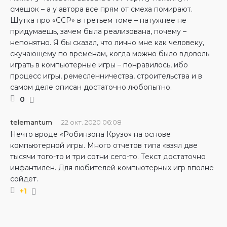
смешок – а у автора все прям от смеха помирают.
Шутка про «ССР» в третьем томе – натужнее не
придумаешь, зачем была реализована, почему –
непонятно. Я бы сказал, что лично мне как человеку,
скучающему по временам, когда можно было вдоволь
играть в компьютерные игры – понравилось, ибо
процесс игры, ремесленничества, строительства и в
самом деле описан достаточно любопытно.
0
telemantum
22 окт. 2020 06:08
Нечто вроде «Робинзона Крузо» на основе
компьютерной игры. Много отчетов типа «взял две
тысячи того-то и три сотни сего-то. Текст достаточно
инфантилен. Для любителей компьютерных игр вполне
сойдет.
+1