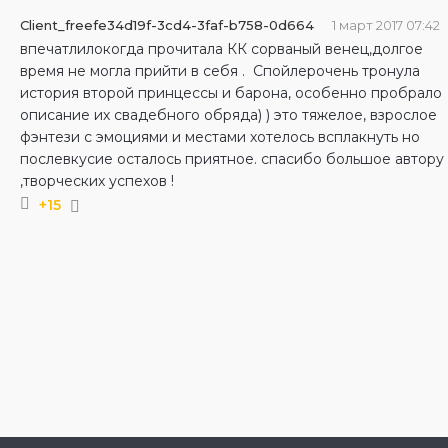
Client_freefe34d19f-3cd4-3faf-b758-0d664
1 март 2017 07:42
впечатлилокогда прочитала КК сорваный венец,долгое
время не могла прийти в себя . Спойлерочень тронула
история второй принцессы и барона, особенно пробрало
описание их свадебного обряда) ) это тяжелое, взрослое
фэнтези с эмоциями и местами хотелось всплакнуть но
послевкусие осталось приятное. спасибо большое автору
,творческих успехов !
+15