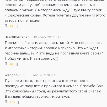
верности долгу, любви, взаимопонимании, то есть о
главном в жизни. С нетерпением жду 9-тую книгу серии
«Королевская кровь». Хотела почитать другие книги этого
автора, но не нашла.
+9
User881467623
10 нояб. 2017 08:30
Прочитала 4 книги, дождалась пятой. Мне понравилось.
Интересные истории. Хорошо написано. Что же ждет
героинь дальше? И это ведь не последняя книга серии?
Пойду читать. И вам советую)))
+8
wanghou555
15 авг. 2017 06:23
Лучшее из того, что я прочитала в этом жанре за
последние пару лет, а прочитала я немало. Спасибо Вам.
Это колоссальный труд, но результат того стоит. Желаю
Вам дальнейших творческих успехов.
+15