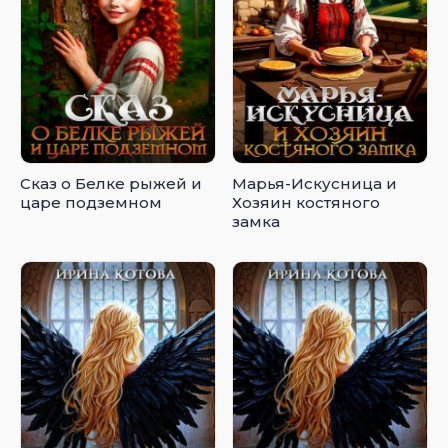
Сказ о Белке рыжей и
Марья-Искусница и
царе подземном
Хозяин костяного
замка