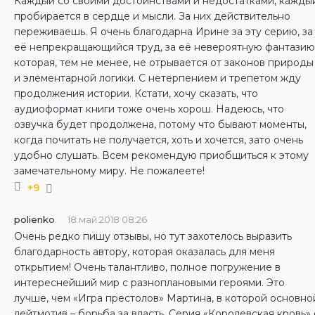
Каждый со своими достоинствами и недостатками, кажды
пробирается в сердце и мысли. За них действительно
переживаешь. Я очень благодарна Ирине за эту серию, за
её непрекращающийся труд, за её невероятную фантазию
которая, тем не менее, не отрывается от законов природы
и элементарной логики. С нетерпением и трепетом жду
продолжения истории. Кстати, хочу сказать, что
аудиоформат книги тоже очень хорош. Надеюсь, что
озвучка будет продолжена, потому что бывают моменты,
когда почитать не получается, хоть и хочется, зато очень
удобно слушать. Всем рекомендую приобщиться к этому
замечательному миру. Не пожалеете!
+9
polienko
18 май 2018 08:26
Очень редко пишу отзывы, но тут захотелось выразить
благодарность автору, которая оказалась для меня
открытием! Очень талантливо, полное погружение в
интереснейший мир с разноплановыми героями. Это
лучше, чем «Игра престолов» Мартина, в которой основно
лейтмотив – борьба за власть. Серия «Королевская кровь» 