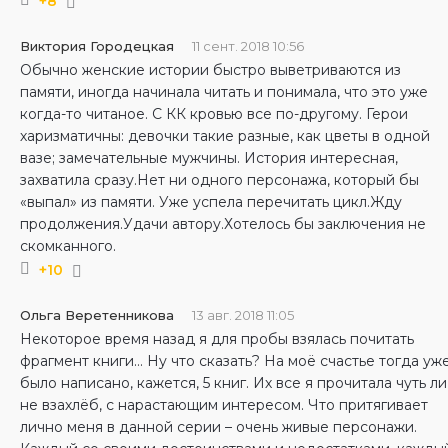
+8
Виктория Городецкая
11 сент. 2018 10:56
Обычно женские истории быстро выветриваются из
памяти, иногда начинала читать и понимала, что это уже
когда-то читаное. С КК кровью все по-другому. Герои
харизматичны: девочки такие разные, как цветы в одной
вазе; замечательные мужчины. История интересная,
захватила сразу.Нет ни одного персонажа, который бы
«выпал» из памяти. Уже успела перечитать цикл.Жду
продолжения.Удачи автору.Хотелось бы заключения не
скомканного.
+10
Ольга Веретенникова
13 авг. 2018 11:05
Некоторое время назад я для пробы взялась почитать
фрагмент книги… Ну что сказать? На моё счастье тогда уж
было написано, кажется, 5 книг. Их все я прочитала чуть ли
не взахлёб, с нарастающим интересом. Что притягивает
лично меня в данной серии – очень живые персонажи.