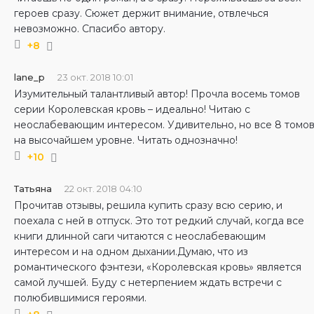
героев сразу. Сюжет держит внимание, отвлечься
невозможно. Спасибо автору.
+8
lane_p
23 окт. 2018 10:01
Изумительный талантливый автор! Прочла восемь томов
серии Королевская кровь – идеально! Читаю с
неослабевающим интересом. Удивительно, но все 8 томо
на высочайшем уровне. Читать однозначно!
+10
Татьяна
22 окт. 2018 04:10
Прочитав отзывы, решила купить сразу всю серию, и
поехала с ней в отпуск. Это тот редкий случай, когда все
книги длинной саги читаются с неослабевающим
интересом и на одном дыхании.Думаю, что из
романтического фэнтези, «Королевская кровь» является
самой лучшей. Буду с нетерпением ждать встречи с
полюбившимися героями.