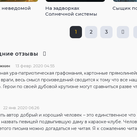
 неведомой
На задворках
Сыщик п
Солнечной системы
1
2
3
дние отзывы
ыжкин
13 февр. 2020 04:55
ная ура-патриотическая графомания, картонные прямолиней
враги, весь смысл произведений сводится к тому что все на
. Герои по своей дубовой крутизне могут сравниться разве ч
22 янв. 2020 06:26
ь автор добрый и хороший человек – это единственное что д
 назвать певицей подвыпившую даму в караоке-клубе. Челове
этого письма можно догадаться не читая. Я к сожалению чита