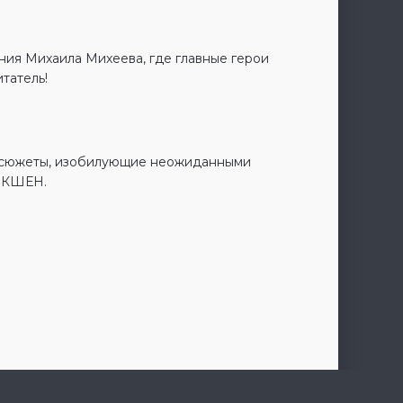
ия Михаила Михеева, где главные герои
татель!
е сюжеты, изобилующие неожиданными
 ЭКШЕН.