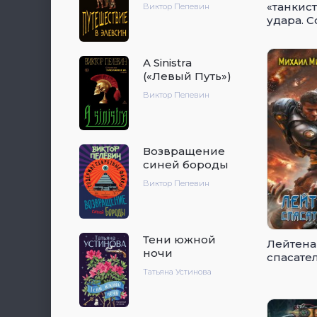
«танкист
Виктор Пелевин
удара. 
Третьей
A Sinistra
(«Левый Путь»)
Виктор Пелевин
Возвращение
синей бороды
Виктор Пелевин
Тени южной
Лейтена
ночи
спасате
Татьяна Устинова