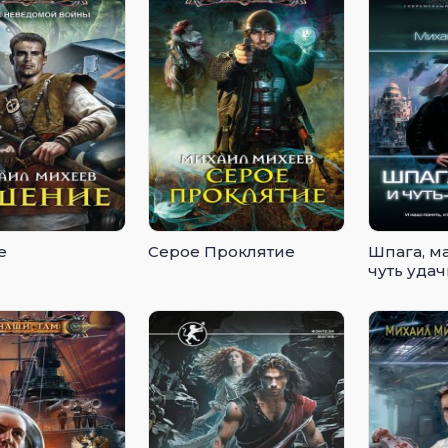
е
Серое Проклятие
Шпага, ма
чуть уда