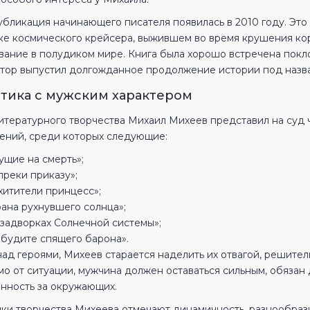
убликация начинающего писателя появилась в 2010 году. Эт
ке космического крейсера, выжившем во время крушения ко
вание в полудиком мире. Книга была хорошо встречена покл
втор выпустил долгожданное продолжение истории под назв
тика с мужским характером
литературного творчества Михаил Михеев представил на суд 
ений, среди которых следующие:
ущие на смерть»;
преки приказу»;
хитители принцесс»;
рана рухнувшего солнца»;
 задворках Солнечной системы»;
 будите спящего барона».
ад героями, Михеев старается наделить их отвагой, решитель
мо от ситуации, мужчина должен оставаться сильным, обязан
енность за окружающих.
ки творчества Михеева отмечают динамичность, разнообрази