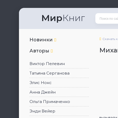
Мир
Книг
Новинки
Скачать 
Миха
Авторы
Виктор Пелевин
Татьяна Серганова
Элис Нокс
Анна Джейн
Ольга Примаченко
Энди Вейер
вызывали