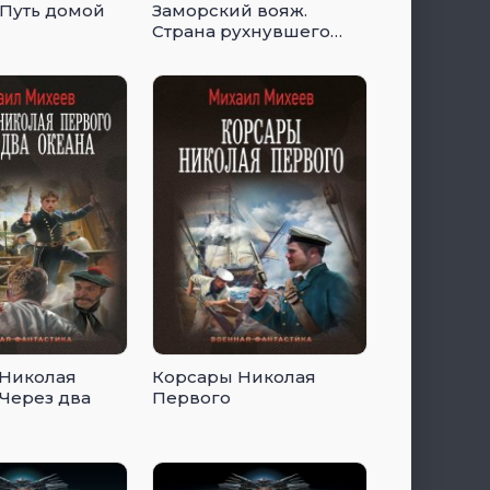
 Путь домой
Заморский вояж.
Страна рухнувшего
солнца
Николая
Корсары Николая
 Через два
Первого