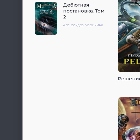
Дебютная
постановка. Том
2
Александра Маринина
Решени