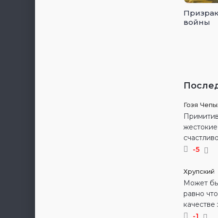
Призрак
войны
После
Гозя Чеп
Примитив
жестокие 
счастливо
-5
Хрупский
Может быт
равно что
качестве 
-1