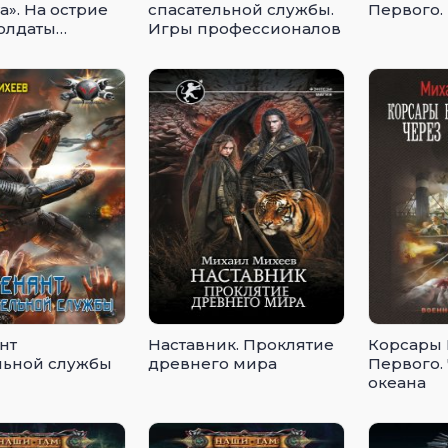
а». На острие
спасательной службы.
Первого.
Солдаты
Игры профессионалов
 мировой
нт
Наставник. Проклятие
Корсары 
льной службы
древнего мира
Первого.
океана