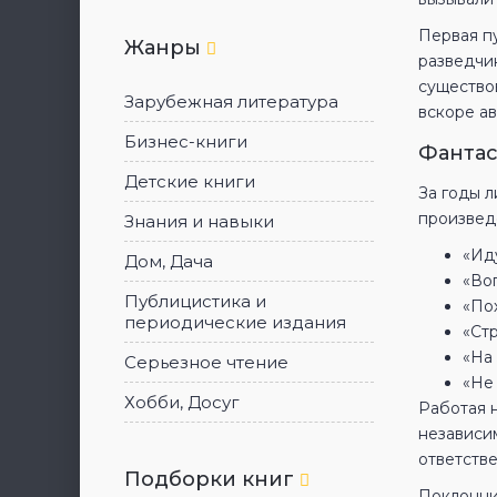
Первая п
Жанры
разведчи
существо
Зарубежная литература
вскоре а
Бизнес-книги
Фантас
Детские книги
За годы 
произвед
Знания и навыки
«Ид
Дом, Дача
«Во
Публицистика и
«По
периодические издания
«Ст
«На
Серьезное чтение
«Не
Хобби, Досуг
Работая н
независи
ответств
Подборки книг
Поклонни