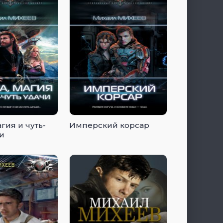
гия и чуть-
Имперский корсар
чи