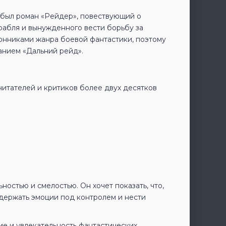
о был роман «Рейдер», повествующий о
рабля и вынужденного вести борьбу за
онниками жанра боевой фантастики, поэтому
анием «Дальний рейд».
читателей и критиков более двух десятков
ностью и смелостью. Он хочет показать, что,
 держать эмоции под контролем и нести
е и увлекательность фантастических