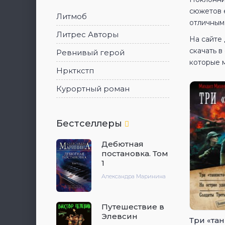
сюжетов е
Литмоб
отличным
Литрес Авторы
На сайте
скачать 
Ревнивый герой
которые 
Нркткстп
Курортный роман
Бестселлеры
Дебютная
постановка. Том
1
Александра Маринина
Путешествие в
Элевсин
Три «тан