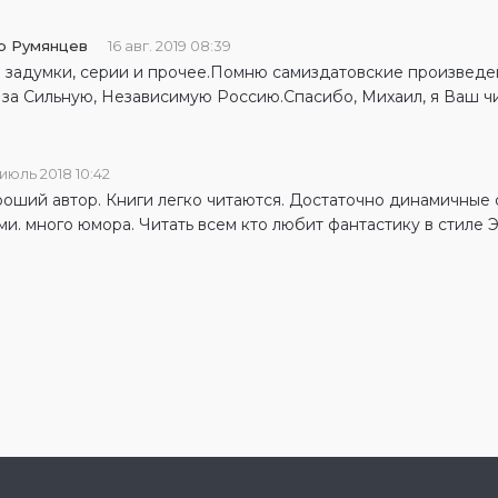
р Pyмянцев
16 авг. 2019 08:39
 задумки, серии и прочее.Помню самиздатовские произведен
 за Сильную, Независимую Россию.Спасибо, Михаил, я Ваш чи
 июль 2018 10:42
роший автор. Книги легко читаются. Достаточно динамичны
ми. много юмора. Читать всем кто любит фантастику в стиле