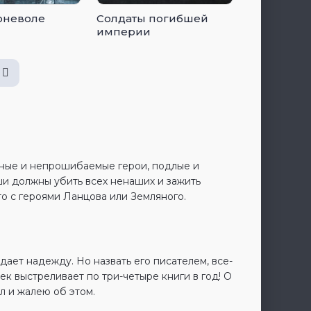
оневоле
Солдаты погибшей
империи
ные и непрошибаемые герои, подлые и
ши должны убить всех ненаших и зажить
то с героями Ланцова или Земляного.
ает надежду. Но назвать его писателем, все-
к выстреливает по три-четыре книги в год! О
л и жалею об этом.