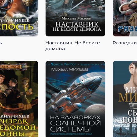
ь
Наставник. Не бесите
Разведчи
демона