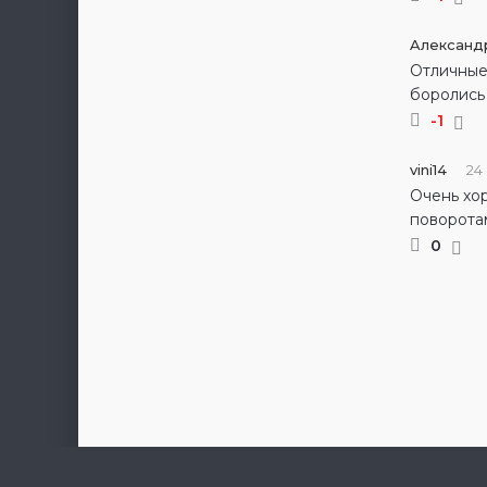
Aлександ
Отличные
боролись
-1
vini14
24
Очень хо
поворота
0