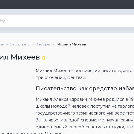
книги бесплатно
Авторы
Михаил Михеев
ил Михеев
Михаил Михеев – российский писатель, авто
приключений, фэнтези.
Писательство как средство избав
Михаил Александрович Михеев родился в 19
школы молодой человек поступил на геолог
государственного технического университет
Заполярье, молодой специалист начал сочин
единственный способ спастись от скуки, та
 особого интереса у Михаила.