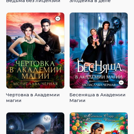
Ведьма без лицензии
Злодейка в деле
Чертовка в Академии
Бесеняша в Академии
магии
Магии