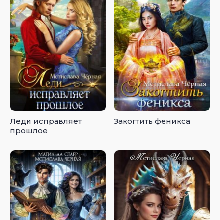
Леди исправляет
Закогтить феникса
прошлое