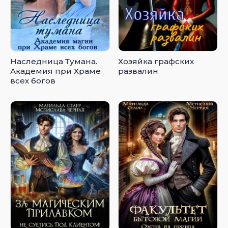
Наследница Тумана.
Хозяйка графских
Академия при Храме
развалин
всех богов