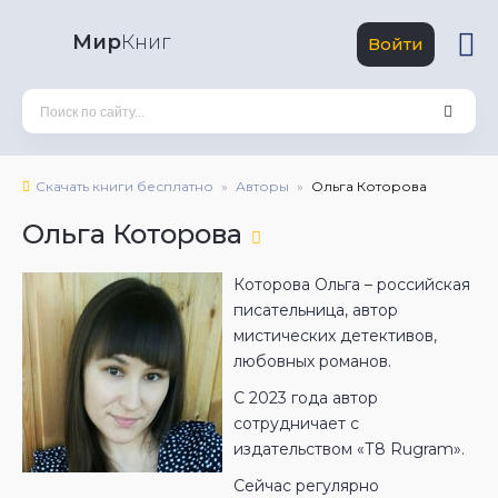
Мир
Книг
Войти
Скачать книги бесплатно
Авторы
Ольга Которова
Ольга Которова
Которова Ольга – российская
писательница, автор
мистических детективов,
любовных романов.
С 2023 года автор
сотрудничает с
издательством «Т8 Rugram».
Сейчас регулярно