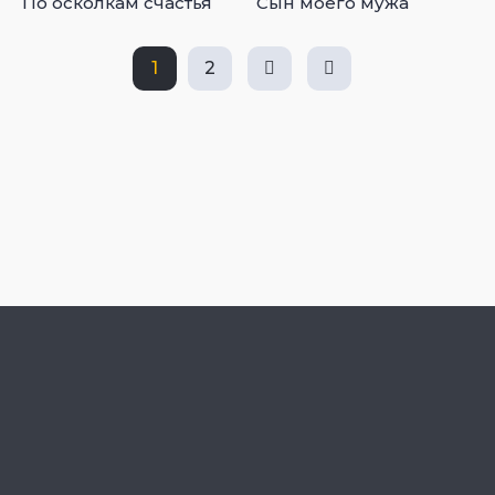
По осколкам счастья
Сын моего мужа
1
2