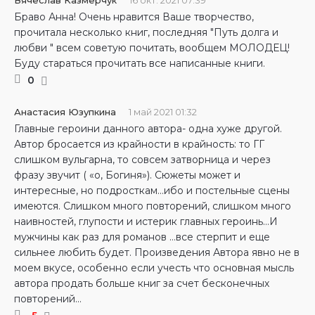
Браво Анна! Очень нравится Ваше творчество,
прочитала несколько книг, последняя "Путь долга и
любви " всем советую почитать, вообщем МОЛОДЕЦ!
Буду стараться прочитать все написанные книги.
0
Анастасия Юзупкина
1 май 2021 01:32
Главные героини данного автора- одна хуже другой.
Автор бросается из крайности в крайность: то ГГ
слишком вульгарна, то совсем затворница и через
фразу звучит ( «о, Богиня»). Сюжеты может и
интересные, но подросткам…ибо и постельные сцены
имеются. Слишком много повторений, слишком много
наивностей, глупости и истерик главных героинь…И
мужчины как раз для романов …все стерпит и еще
сильнее любить будет. Произведения Автора явно не в
моем вкусе, особенно если учесть что основная мысль
автора продать больше книг за счет бесконечных
повторений…