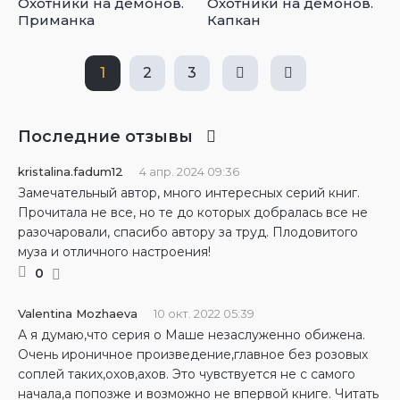
Охотники на демонов.
Охотники на демонов.
Приманка
Капкан
1
2
3
Последние отзывы
kristalina.fadum12
4 апр. 2024 09:36
Замечательный автор, много интересных серий книг.
Прочитала не все, но те до которых добралась все не
разочаровали, спасибо автору за труд. Плодовитого
муза и отличного настроения!
0
Valentina Mozhaeva
10 окт. 2022 05:39
А я думаю,что серия о Маше незаслуженно обижена.
Очень ироничное произведение,главное без розовых
соплей таких,охов,ахов. Это чувствуется не с самого
начала,а попозже и возможно не впервой книге. Читать