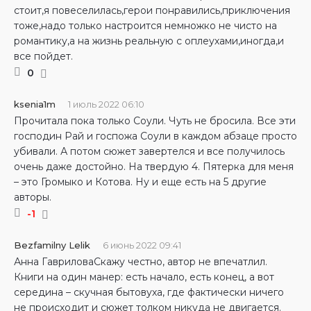
стоит,я повеселилась,герои понравились,приключения
тоже,надо только настроится немножко не чисто на
романтику,а на жизнь реальную с оплеухами,иногда,и
все пойдет.
0
ksenia1m
1 июль 2022 06:10
Прочитала пока только Соули. Чуть не бросила. Все эти
господин Рай и госпожа Соули в каждом абзаце просто
убивали. А потом сюжет завертелся и все получилось
очень даже достойно. На твердую 4. Пятерка для меня
– это Громыко и Котова. Ну и еще есть на 5 другие
авторы.
-1
Bezfamilny Lelik
6 июнь 2022 09:41
Анна ГавриловаСкажу честно, автор не впечатлил.
Книги на один манер: есть начало, есть конец, а вот
середина – скучная бытовуха, где фактически ничего
не происходит и сюжет толком никуда не двигается.