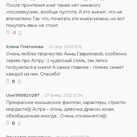
После прочтения книг также нет никакого
«послевкусия», вообще пустота. А это значит, что не
впечатлило.Так что, почитать эти книги можно, но вот
покупать явно не стоит.
-1
Елена Платонова
20 апр. 2022 12:12
Очень люблю творчество Анны Гавриловой, особенно
серию про Астру :-) чудесный стиль, так легко
погрузиться в книги! А самое главное – помню сюжет
каждой из них. Спасибо!
0
User995820287
27 февр. 2022 12:34
Прекрасное юношеское фэнтези, характеры, страсти-
мордасти))) Астра – огонь, девочка дракон, юная,
обезбашенная иногда… Очень откликнется)))
0
Вячеслав Казмерчук
16 окт. 2021 07:39