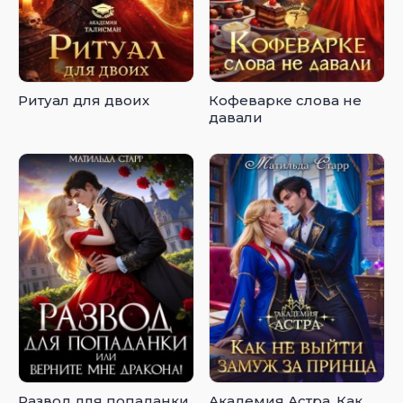
Ритуал для двоих
Кофеварке слова не
давали
Развод для попаданки,
Академия Астра. Как