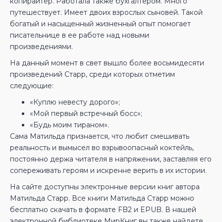
копирайтер. Работала также бухгалтером. Много
путешествует. Имеет двоих взрослых сыновей. Такой
богатый и насыщенный жизненный опыт помогает
писательнице в ее работе над новыми
произведениями.
На данный момент в свет вышло более восьмидесяти
произведений Старр, среди которых отметим
следующие:
«Куплю невесту дорого»;
«Мой первый встречный босс»;
«Будь моим тираном».
Сама Матильда признается, что любит смешивать
реальность и вымысел во взрывоопасный коктейль,
постоянно держа читателя в напряжении, заставляя его
сопереживать героям и искренне верить в их истории.
На сайте доступны электронные версии книг автора
Матильда Старр. Все книги Матильда Старр можно
бесплатно скачать в формате FB2 и EPUB. В нашей
электронной библиотеке МирКниг вы также найдете