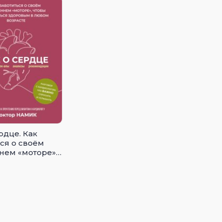
рдце. Как
ься о своём
нем «моторе»,
ставаться
м в любом
е