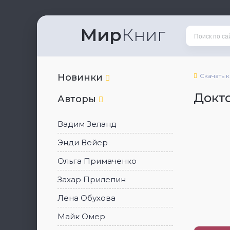
Мир
Книг
Новинки
Скачать 
Докт
Авторы
Вадим Зеланд
Энди Вейер
Ольга Примаченко
Захар Прилепин
Лена Обухова
Майк Омер