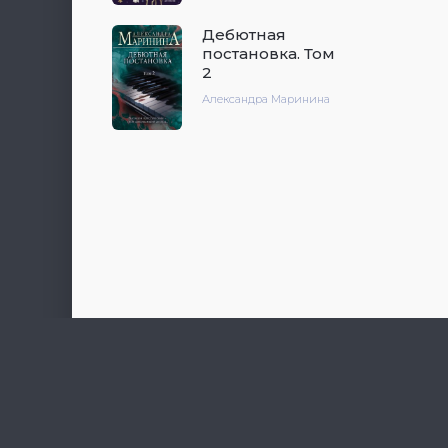
Дебютная
постановка. Том
2
Александра Маринина