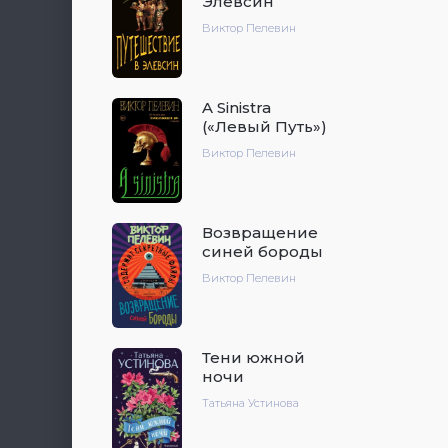
Элевсин
Виктор Пелевин
A Sinistra
(«Левый Путь»)
Виктор Пелевин
Возвращение
синей бороды
Виктор Пелевин
Тени южной
ночи
Татьяна Устинова