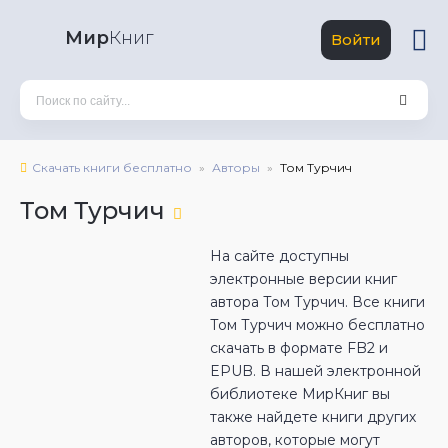
Мир
Книг
Войти
Скачать книги бесплатно
Авторы
Том Турчич
Том Турчич
На сайте доступны
электронные версии книг
автора Том Турчич. Все книги
Том Турчич можно бесплатно
скачать в формате FB2 и
EPUB. В нашей электронной
библиотеке МирКниг вы
также найдете книги других
авторов, которые могут