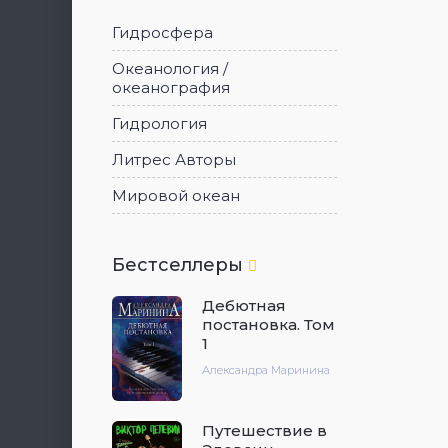
Гидросфера
Океанология /
океанография
Гидрология
Литрес Авторы
Мировой океан
Бестселлеры
Дебютная
постановка. Том
1
Александра Маринина
Путешествие в