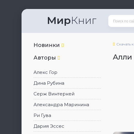
Мир
Книг
Новинки
Скачать 
Алли
Авторы
Алекс Гор
Дина Рубина
Серж Винтеркей
Александра Маринина
Ри Гува
Дария Эссес