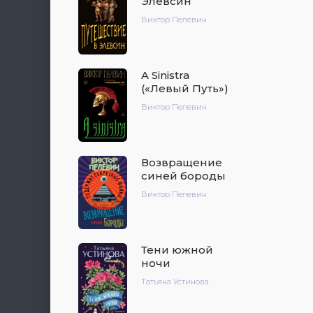
Элевсин
Виктор Пелевин
A Sinistra
(«Левый Путь»)
Виктор Пелевин
Возвращение
синей бороды
Виктор Пелевин
Тени южной
ночи
Татьяна Устинова