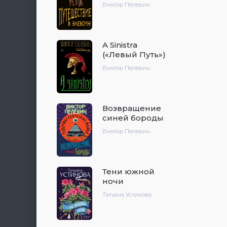
Виктор Пелевин
A Sinistra
(«Левый Путь»)
Виктор Пелевин
Возвращение
синей бороды
Виктор Пелевин
Тени южной
ночи
Татьяна Устинова