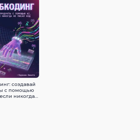
инг: создавай
ы с помощью
 если никогда
л код