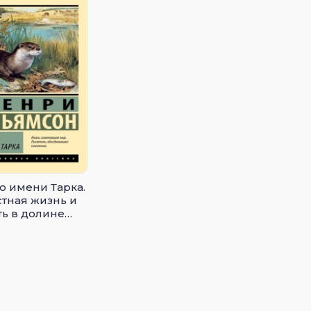
о имени Тарка.
стная жизнь и
ть в долине
к