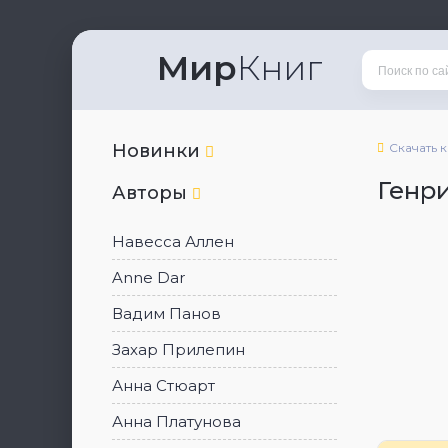
Мир
Книг
Новинки
Скачать 
Генр
Авторы
Навесса Аллен
Anne Dar
Вадим Панов
Захар Прилепин
Анна Стюарт
Анна Платунова