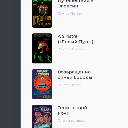
Путешествие в
Элевсин
Виктор Пелевин
A Sinistra
(«Левый Путь»)
Виктор Пелевин
Возвращение
синей бороды
Виктор Пелевин
Тени южной
ночи
Татьяна Устинова