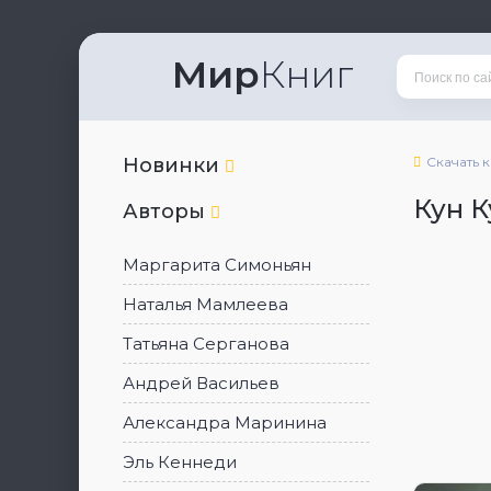
Мир
Книг
Новинки
Скачать 
Кун К
Авторы
Маргарита Симоньян
Наталья Мамлеева
Татьяна Серганова
Андрей Васильев
Александра Маринина
Эль Кеннеди