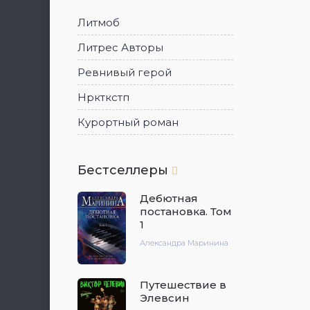
Литмоб
Литрес Авторы
Ревнивый герой
Нркткстп
Курортный роман
Бестселлеры
Дебютная
постановка. Том
1
Александра Маринина
Путешествие в
Элевсин