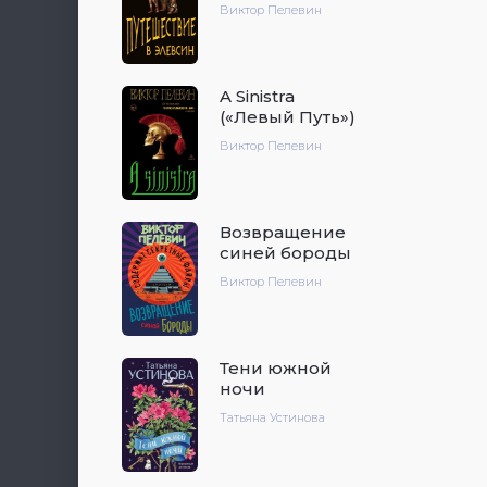
Виктор Пелевин
A Sinistra
(«Левый Путь»)
Виктор Пелевин
Возвращение
синей бороды
Виктор Пелевин
Тени южной
ночи
Татьяна Устинова