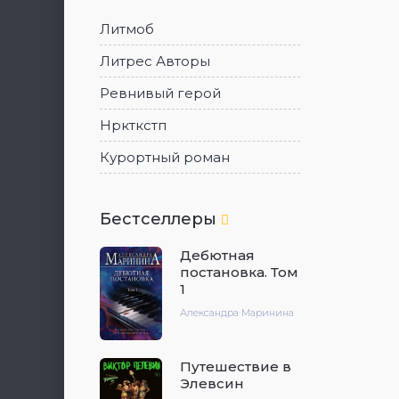
Литмоб
Литрес Авторы
Ревнивый герой
Нркткстп
Курортный роман
Бестселлеры
Дебютная
постановка. Том
1
Александра Маринина
Путешествие в
Элевсин