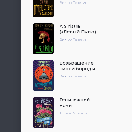
Виктор Пелевин
A Sinistra
(«Левый Путь»)
Виктор Пелевин
Возвращение
синей бороды
Виктор Пелевин
Тени южной
ночи
Татьяна Устинова