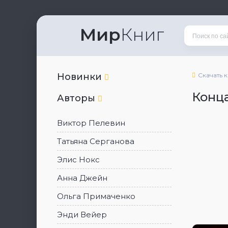
Мир
Книг
Новинки
Скачать 
Конц
Авторы
Виктор Пелевин
Татьяна Серганова
Элис Нокс
Анна Джейн
Ольга Примаченко
Энди Вейер