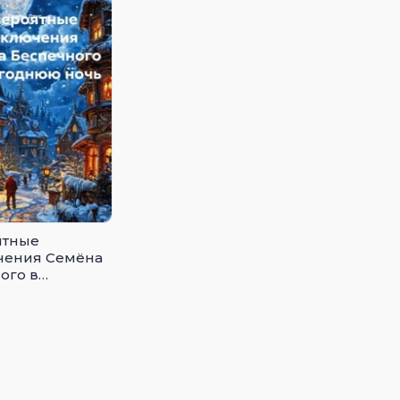
ятные
чения Семёна
ого в
днюю ночь