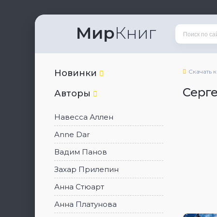
Мир
Книг
Новинки
Скачать 
Серг
Авторы
Навесса Аллен
Anne Dar
Вадим Панов
Захар Прилепин
Анна Стюарт
Анна Платунова