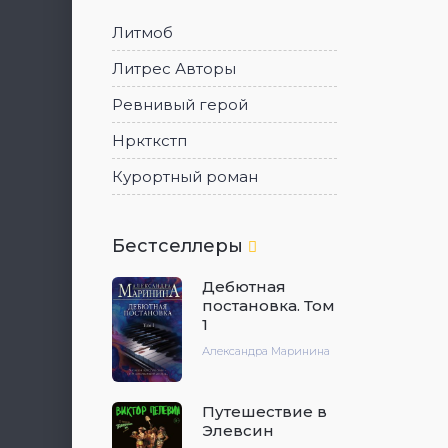
Литмоб
Литрес Авторы
Ревнивый герой
Нркткстп
Курортный роман
Бестселлеры
Дебютная
постановка. Том
1
Александра Маринина
Путешествие в
Элевсин