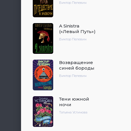
Виктор Пелевин
A Sinistra
(«Левый Путь»)
Виктор Пелевин
Возвращение
синей бороды
Виктор Пелевин
Тени южной
ночи
Татьяна Устинова