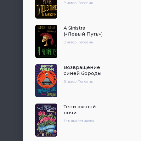
Виктор Пелевин
A Sinistra
(«Левый Путь»)
Виктор Пелевин
Возвращение
синей бороды
Виктор Пелевин
Тени южной
ночи
Татьяна Устинова