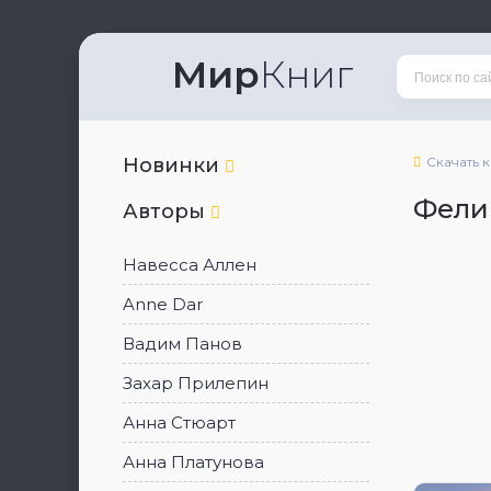
Мир
Книг
Новинки
Скачать 
Фели
Авторы
Навесса Аллен
Anne Dar
Вадим Панов
Захар Прилепин
Анна Стюарт
Анна Платунова