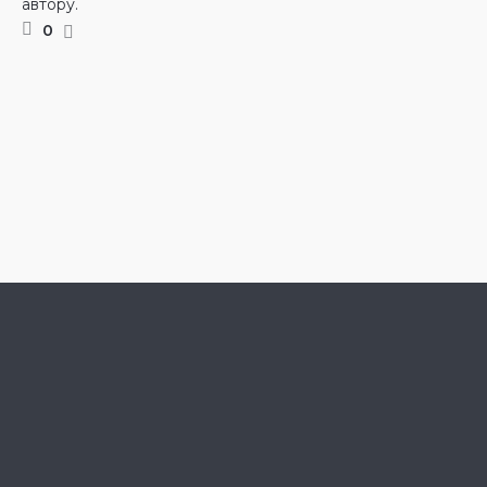
автору.
0