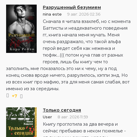
Разрушенный безумием
nina este
9 авг. 2026 02:36
Сначала я читала взахлеб, но с момента
Баттисты и неадекватного поведения
гг, книга начала меня мучать. Меня
очень раздражало, что такой альфа
герой ведет себя как неженка и
тюфяк…((( потом куча глав от разных
героев, лишь бы книгу чем то
заполнить, мне показалось это ни к чему, ну а под
конец снова вроде ничего, разрулилось, хэппи энд. Но
из всех книг про мафию, эта для меня самая слабая, вот
именно из за середины.
+7
Только сегодня
User
8 авг. 2026 11:59
Книгу проглотила за два вечера и
сейчас пребываю в неком похмелье -