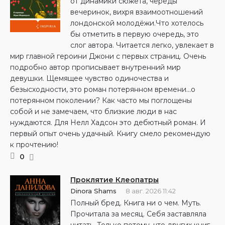
от динамики сюжета, череды
вечеринок, вихря взаимоотношений
лондонской молодёжи.Что хотелось
бы отметить в первую очередь, это
слог автора. Читается легко, увлекает в
мир главной героини Джони с первых страниц. Очень
подробно автор прописывает внутренний мир
девушки. Щемящее чувство одиночества и
безысходности, это роман потерянном времени...о
потерянном поколении? Как часто мы поглощены
собой и не замечаем, что близкие люди в нас
нуждаются. Для Нелл Хадсон это дебютный роман. И
первый опыт очень удачный. Книгу смело рекомендую
к прочтению!
0
Проклятие Клеопатры
Dinora Shams
8 авг. 2026 11:42
Полный бред. Книга ни о чем. Муть.
Прочитала за месяц. Себя заставляла
читать. Только потому, что других книг