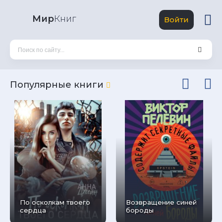
Мир
Книг
Войти
Популярные книги
По осколкам твоего
Возвращение синей
сердца
бороды