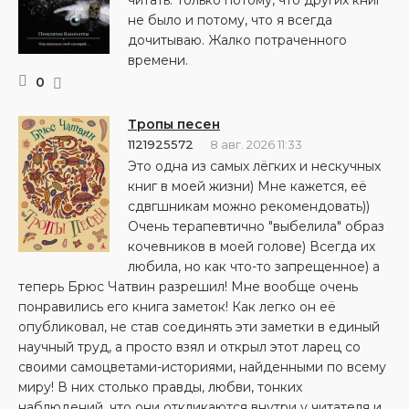
не было и потому, что я всегда
дочитываю. Жалко потраченного
времени.
0
Тропы песен
1121925572
8 авг. 2026 11:33
Это одна из самых лëгких и нескучных
книг в моей жизни) Мне кажется, её
сдвгшникам можно рекомендовать))
Очень терапевтично "выбелила" образ
кочевников в моей голове) Всегда их
любила, но как что-то запрещенное) а
теперь Брюс Чатвин разрешил! Мне вообще очень
понравились его книга заметок! Как легко он её
опубликовал, не став соединять эти заметки в единый
научный труд, а просто взял и открыл этот ларец со
своими самоцветами-историями, найденными по всему
миру! В них столько правды, любви, тонких
наблюдений, что они откликаются внутри у читателя и