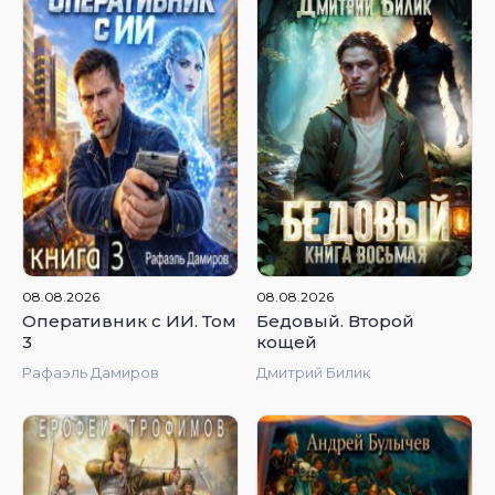
4.95
4.85
08.08.2026
08.08.2026
Оперативник с ИИ. Том
Бедовый. Второй
3
кощей
Рафаэль Дамиров
Дмитрий Билик