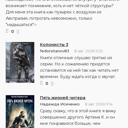
возникает понимание, хоть и нет чёткой структуры?
Для меня эта книга как пузырек с воздухом из
Австралии, потрогать невозможно, только
"надышаться"✨
0
Колонисты 3
fedorsitanov83
8 авг. 2026 11:25
Книги отличные слушаю третью из
серии. Но к сожалению придется
остановится на ней так как читать нет
времени. Буду ждать когда о звучат.
0
Пять жизней читера
Надежда Исиченко
8 авг. 2026 11:14
Сразу скажу, что в этой книге я вижу
совершенно другого Артема К. и он
мне понравился больше, чем