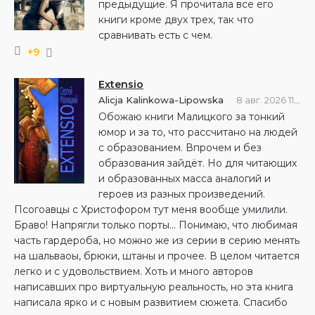
предыдущие. Я прочитала все его
книги кроме двух трех, так что
сравнивать есть с чем.
+9
Extensio
Alicja Kalinkowa-Lipowska
8 авг. 2026 11:03
Обожаю книги Малицкого за тонкий
юмор и за то, что рассчитано на людей
с образованием. Впрочем и без
образования зайдёт. Но для читающих
и образованных масса аналогий и
героев из разных произведений.
Псогоавцы с Христофором тут меня вообще умилили.
Браво! Напрягли только порты... Понимаю, что любимая
часть гардероба, но можно же из серии в серию менять
на шальваоы, брюки, штаны и прочее. В целом читается
легко и с удовольствием. Хоть и много авторов
написавших про виртуальную реальность, но эта книга
написала ярко и с новым развитием сюжета. Спасибо