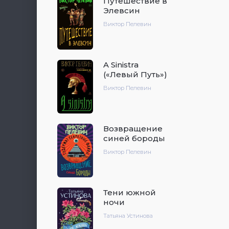
Путешествие в
Элевсин
Виктор Пелевин
A Sinistra
(«Левый Путь»)
Виктор Пелевин
Возвращение
синей бороды
Виктор Пелевин
Тени южной
ночи
Татьяна Устинова