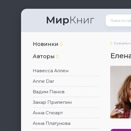
Мир
Книг
Новинки
Скачать 
Елен
Авторы
Навесса Аллен
Anne Dar
Вадим Панов
Захар Прилепин
Анна Стюарт
Анна Платунова