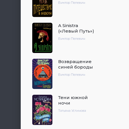
Виктор Пелевин
A Sinistra
(«Левый Путь»)
Виктор Пелевин
Возвращение
синей бороды
Виктор Пелевин
Тени южной
ночи
Татьяна Устинова