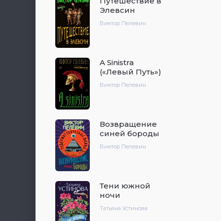
Путешествие в
Элевсин
Виктор Пелевин
A Sinistra
(«Левый Путь»)
Виктор Пелевин
Возвращение
синей бороды
Виктор Пелевин
Тени южной
ночи
Татьяна Устинова