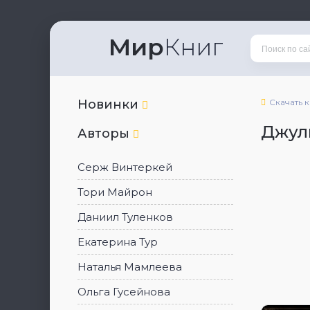
Мир
Книг
Новинки
Скачать 
Джул
Авторы
Серж Винтеркей
Тори Майрон
Даниил Туленков
Екатерина Тур
Наталья Мамлеева
Ольга Гусейнова