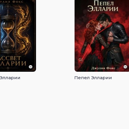
 Элларии
Пепел Элларии