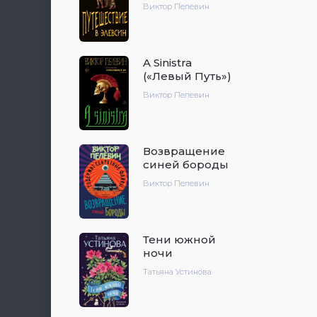
Виктор Пелевин
A Sinistra
(«Левый Путь»)
Виктор Пелевин
Возвращение
синей бороды
Виктор Пелевин
Тени южной
ночи
Татьяна Устинова