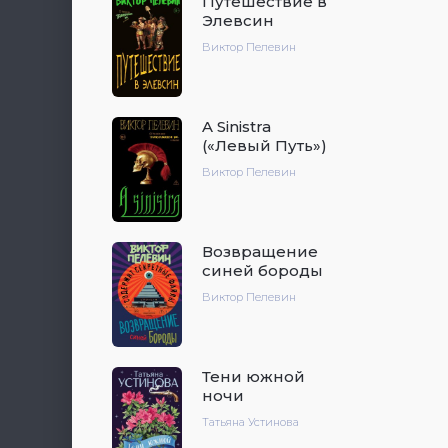
Путешествие в
Элевсин
Виктор Пелевин
A Sinistra
(«Левый Путь»)
Виктор Пелевин
Возвращение
синей бороды
Виктор Пелевин
Тени южной
ночи
Татьяна Устинова