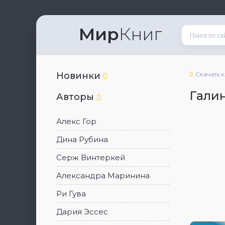
Мир
Книг
Новинки
Скачать 
Гали
Авторы
Алекс Гор
Дина Рубина
Серж Винтеркей
Александра Маринина
Ри Гува
Дария Эссес