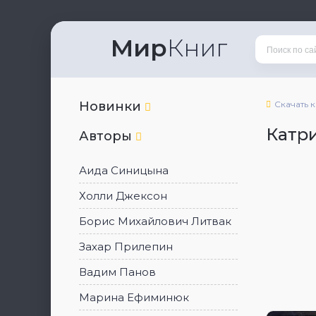
Мир
Книг
Новинки
Скачать 
Катр
Авторы
Аида Синицына
Холли Джексон
Борис Михайлович Литвак
Захар Прилепин
Вадим Панов
Марина Ефиминюк