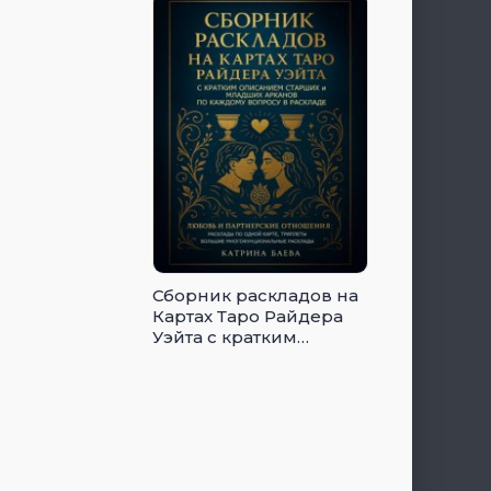
Сборник раскладов на
Картах Таро Райдера
Уэйта с кратким
описанием Старших и
Младших Арканов по
каждому вопросу в
раскладе. Любовь и
Партнерские
отношения: Том 1