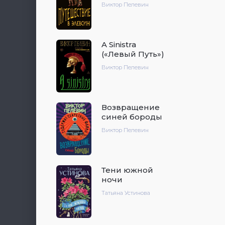
Виктор Пелевин
A Sinistra
(«Левый Путь»)
Виктор Пелевин
Возвращение
синей бороды
Виктор Пелевин
Тени южной
ночи
Татьяна Устинова