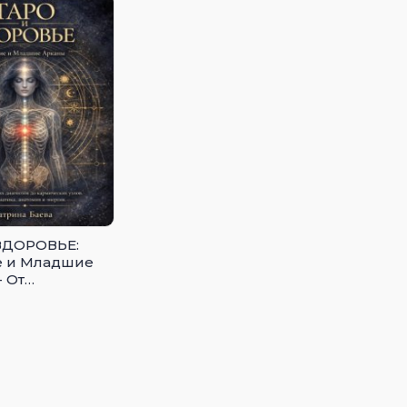
ЗДОРОВЬЕ:
е и Младшие
- От
ских
ов до
ских узлов.
матика,
я и энергия.