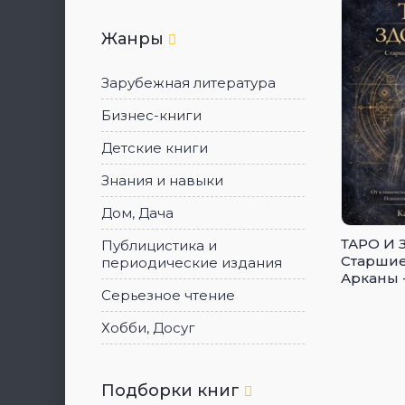
Жанры
Зарубежная литература
Бизнес-книги
Детские книги
Знания и навыки
Дом, Дача
ТАРО И 
Публицистика и
Старши
периодические издания
Арканы 
клиниче
Серьезное чтение
диагноз
Хобби, Досуг
кармиче
Психосо
анатоми
Подборки книг